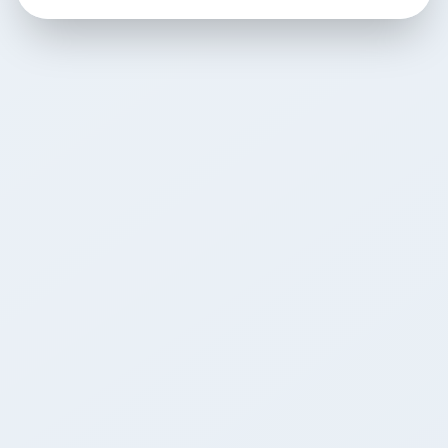
球站
的“新用户首充”活动往往附带流水要求，比如充值10
0送50，但需要完成10倍流水才能提现。我的建议是：先
拿小额资金测试3-5场，熟悉让球盘的结算规则（有些平
台算加时赛，有些只算90分钟），再加大投入。
常见问题：让球盘到底怎么算？
很多新手卡在
世界杯竞猜买球
的让球逻辑上。简单说：
如果盘口开出“巴西让1.5球”，你买巴西，则巴西必须净
胜2球及以上才算赢；净胜1球则输半；平局或输球全
输。be365买球网的界面会直接用“-1.5”这样的符号标
注，同时在旁边提供“模拟计算器”——输入你预想的比
分，直接显示输赢结果。这个功能很实用，建议多点点
看。