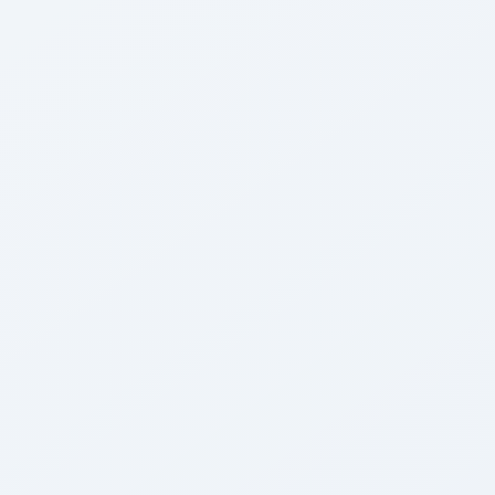
网站首页
>
深度分析
> 正文
世界杯竞猜买球-2026美加墨让球站：如何
用BE365买球网稳抓胜算？
2026-06-11
深度分析
190
0
2026年美加墨世界杯的脚步越来越近，全球球迷的热情
早已被点燃。对于许多资深玩家来说，
世界杯竞猜买球
不仅是一种娱乐方式，更是一场技术与运气的博弈。在
众多平台中，
2026美加墨让球站
与
be365买球网
的组
合，成了不少人关注的焦点。今天咱们就掰开揉碎了聊
聊，怎么在2026年这届特殊的世界杯里，避开坑、找对