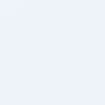
4.
be365买球网的注册与避坑指南
5.
常见问题：让球盘到底怎么算？
6.
写在最后：心态比技巧更重要
2026美加墨世界杯的竞猜新玩法
2026年的赛事由美国、加拿大、墨西哥三国联合举办，
赛程跨度大、时差对国内玩家更友好。许多平台已经开
始预热
世界杯竞猜买球
活动，尤其是
2026美加墨让球
站
，往往在小组赛阶段就推出“让球盘”特色玩法。让球盘
的核心在于平衡强弱队差距——比如美国队对阵鱼腩球
队时，盘口可能开出“让两球”，这意味着你不仅要猜胜
负，还得琢磨净胜球数。be365买球网在这方面做得比较
细致，常提供实时让球水位变化，方便玩家临场调整。