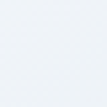
路，让竞猜更有底气。
1.
2026美加墨世界杯的竞猜新玩法
2.
为什么选择be365买球网？
3.
三个实战技巧，避开竞猜盲区