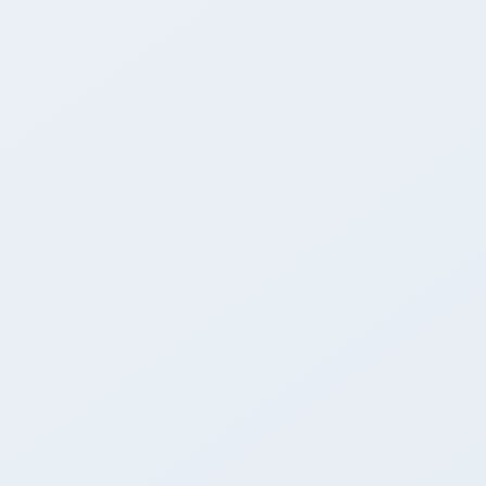
写在最后：心态比技巧更重要
2026年美加墨世界杯是近20年赛制变动最大的一届（扩
军到48队），冷门概率其实比以往更高。无论是
2026美
加墨让球站
还是
be365买球网
，都只是工具。真正的赢
家，往往是把竞猜当成锦上添花的乐趣，而不是押上全
部家当的赌注。记住：看球时少看盘，看盘时多看数
据。祝各位在2026年的夏天，既能享受足球的魅力，也
能理性地收获一点小确幸。
世界杯竞猜买球
be365买球网
上一篇
下一篇
美加墨世界杯直播，2026压球站怎么选？【bet28365体育球盘买球网】实测体验
世界杯体育买球：2026美加墨体球站新动向【be365球盘网】实用指南