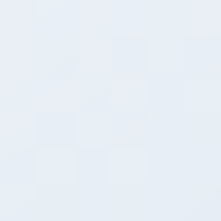
何找到预选赛投球网免费高清观看直播
的稳定渠道？本文从入口查找、画质实
2026-07-30
深度分析
测、手机适配、避坑指南等方面，手把
预选赛投球网免费高清观看直播
2026预选赛直播平台
手教你零成本看高清预选赛，告别卡顿
和广告骚扰，适合棒球、垒球等投球项
BT888球盘网视频直播网站：2026
目粉丝收藏。...
年深度体验与实用指南【专业评
本文深度评测bt888球盘网视频直播网站
测】
2026年最新表现，从直播流畅度、界面
操作、社区氛围到手机PC端差异全面分
2026-07-30
深度分析
bt888球盘网
bt888球盘网视频直播
析。结合实际体验给出实用建议，帮助
球迷快速判断是否值得使用，规避潜在
（美加墨世界杯球盘买球网）？视
风险。...
频直播网站选哪家，2026观赛指南
2026年美加墨世界杯临近，球迷最头疼
的就是选一个靠谱的“美加墨世界杯球盘
买球网视频直播网站”。本文从直播平台
2026-07-29
深度分析
美加墨世界杯
视频直播网站
选择、合法球盘玩法、常见诈骗套路到
实用观赛工具，帮你避开陷阱，轻松享
世界杯外围直播免费高清观看直
受足球盛宴。无论是想看高清直播还是
播，2026年球迷必藏的观赛指南！