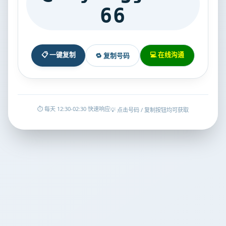
2026-08-01
深度分析
世界杯买球直播
免费高清观赛
为球迷梳理了世界杯买球直播观赛免费
高清观看直播的靠谱渠道和实用技巧，
美加墨世界杯堵球网，高清比赛直
同时提醒大家警惕博彩陷阱，回归纯粹
播网到底怎么选？
2026年美加墨世界杯临近，球迷们都在
看球的乐趣。内容实用直接，帮你少走
搜“美加墨世界杯堵球网”和“高清比赛直
弯路、不错过任...
播网”。本文从球迷真实需求出发，教你
2026-08-01
深度分析
美加墨世界杯堵球网
高清比赛直播网
如何筛选靠谱的直播站点，避开弹窗和
盗链陷阱，掌握延迟、画质、多线路等
大发堵球站免费高清观看直播，球
关键指标，并分享2026年世界杯直播的
迷必收藏的观赛指南！【大发堵球
本文为你全面解析大发堵球站免费高清
新变化与实用避坑技巧。内容实用接地
站】
观看直播的实用技巧，从画质判断、多
气，...
线路选择到防坑指南，结合真实球迷体
2026-07-31
深度分析
验，教你快速找到稳定不卡顿的观赛入
大发堵球站免费高清观看直播
高清直播观赛指南
口，避开广告陷阱，畅享高清赛事。...
世界杯体育直播网比分无插件在线
直播网（2026观赛指南）怎么选？
2026年世界杯即将到来，这篇文章围绕
这几点很关键！
世界杯体育直播网比分无插件在线直播