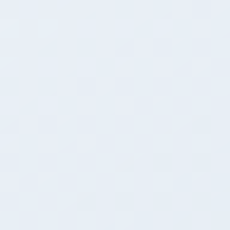
世预赛亚洲区直播吧直播官网观看
入口，2026最新观赛指南【世预赛
2026年世预赛亚洲区激战正酣，国足冲
亚洲区】球迷必看
击世界杯的关键时刻，如何快速找到直
播吧直播官网观看入口？本文从官方入
2026-07-30
热门战报
世预赛亚洲区直播
直播吧直播官网
口、线路选择、比赛看点到防坑指南，
手把手教你用直播吧免费稳定看高清直
世预赛压球网在线观看免费直播
播，再也不怕错过任何一场生死战。...
站！2026年实测推荐【球迷必看】
2026年世预赛激战正酣，想找靠谱的免
费直播站却总被坑？本文实测整理了多
个世预赛压球网在线观看免费直播站，
2026-07-29
热门战报
世预赛压球网
免费直播站
从画质、稳定性、安全性三个维度深度
评测，并附上避坑指南。无论你是想找
世界杯美加墨压球赛无插件在线直
高清不卡顿的链接，还是想避开钓鱼网
播网，2026年观赛指南【免费高清
2026年美加墨世界杯即将开赛，球迷最
站，这篇攻略都能帮你一步到位。老球
直击】
关心如何找到稳定、流畅的世界杯美加
迷亲测推荐，建...
墨压球赛无插件在线直播网。本文从实
2026-07-29
热门战报
世界杯直播
无插件在线直播
际体验出发，推荐FIFA+、YouTube、央
视频等无插件直播渠道，并总结避坑技
世界杯买球直播回放＋欧洲比球网