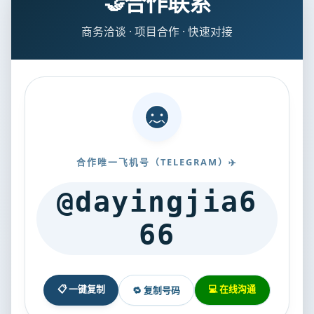
网】
成为球迷热议的话题。本文从平台特
点、入口获取、赛事覆盖、画质实测到
2026-07-25
热门战报
147压球网
免费高清直播
安全注意事项，全方位解析这个免费直
播站点的真实体验。无论你想看欧冠还
欧洲联赛体育体球站免费高清观看
是NBA，这篇指南都能帮你快速找到高
直播：2026年最新观赛指南【欧洲
2026年欧洲联赛新赛季火热开打，想免
清直播源，避免踩坑。...
联赛体育】免费畅享
费看高清直播却总被卡顿、广告困扰？
本文实测推荐欧洲联赛体育体球站，从
2026-07-25
转会爆料
欧洲联赛体育体球站
免费高清直播
最新入口、选源技巧到多设备适配，教
你避开付费陷阱，稳定畅享1080P原画
世界杯足球进球免费高清观看直
直播。无需注册、无需下载，一篇搞定
播！2026年观赛新选择【世界杯足
世界杯足球进球免费高清观看直播怎么
全年观赛自由！...
球进球】无广告
找？2026年世界杯首次由三国联办，免
费高清直播渠道比往年更丰富。本文为
2026-07-23
数据榜单
世界杯足球进球
免费高清直播
你梳理官方新媒体平台、公共电视台Ap
p、赞助商限免三种靠谱途径，教你避开
万赢足球买球免费高清观看直播！
盗播陷阱，同时揭秘2026年新增的进球
2026年最全观赛指南【万赢足球】
还在为2026年看球找不到免费高清直播
回放跳转、AI语音助看等实用功能。无
高清直播不花钱