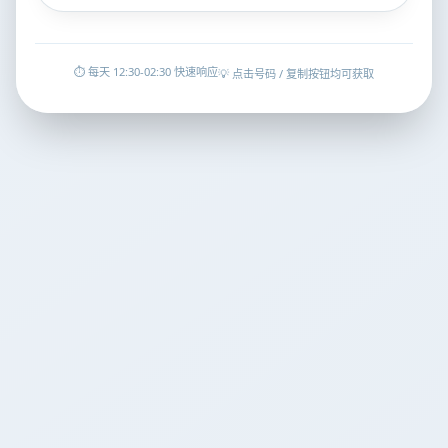
而发愁？本文深度解析万赢足球买球免
论你...
费高清观看直播的真实体验，教你如何
2026-07-23
赛事前瞻
万赢足球
免费高清直播
零成本观看1080P甚至4K画质的足球比
赛。从下载注册到换线技巧，从赛事回
2026世界杯足球比球免费高清观看
放到互动玩法，一篇文章帮你避开所有
直播（免费高清）哪里找？这几个
2026年世界杯即将拉开大幕，球迷们最
坑，省下会员费。无论是世界杯预选赛
平台让你一饱眼福！
关心的问题莫过于如何免费高清观看直
还是五大...
播。本文从官方平台、海外网站、第三
2026-07-17
转会爆料
2026世界杯
免费高清直播
方渠道等多个角度，为你梳理了靠谱的
观看方法，并提醒了安全注意事项。无
世预赛压球网免费高清观看直播：
论你是想通过CCTV、咪咕还是YouTube
2026年球迷的观赛新姿势【世预赛
2026年世界杯预选赛火热进行中，如何
看球，都能在这里找到实用技巧。让你
压球网】实测分享
实现世预赛压球网免费高清观看直播？
不错...
本文结合实战经验，从平台选择、避坑
2026-07-16
赛事前瞻
世预赛压球网
免费高清直播
技巧到投屏操作，手把手教你找到稳
定、清晰、无广告的观赛通道。不打马
世界杯体育直播网比分免费高清观
后炮，只讲球迷真正用得上的干货。...
看直播，2026年看球首选！【世界
2026年世界杯激战正酣，球迷最关心怎
杯体育直播网】让你不错过每一场
么免费看高清直播、实时比分。本文从