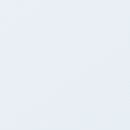
实战角度出发，教你辨别靠谱的世界杯
2026-07-12
数据榜单
世界杯直播
免费高清直播
体育直播网，避开注册、下载等坑点，
分享多平台对比与备用技巧。无论你是
世界杯压球直播网免费高清观看直
老球迷还是新手，都能找到适合自己的
播 2026年世界杯观赛指南：全网
2026年世界杯即将开打，如何找到免费
免费高清观看直播方案，不错过每一场
最全免费高清直播平台实测对比，
高清的直播平台？本文深入评测了多
精彩。...
附避坑建议【世界杯压球直播网】
家"世界杯压球直播网"类网站，从画
2026-07-12
转会爆料
世界杯压球直播网
免费高清直播
质、流畅度、安全性、广告干扰等维度
进行实测对比，分享独家选站技巧与避
世界杯亚洲现场赛直播免费高清观
坑指南，帮助你在不花一分钱的前提下
看直播！2026年最新观赛渠道一览
2026年世界杯亚洲区预选赛激战正酣，
享受高清不卡顿的观赛体验，同时避免
【世界杯亚洲区预选赛】
国足能否冲出亚洲成为球迷最关心的话
钓鱼链接和恶意软...
题。本文整理了三大免费高清观看“世界
2026-07-09
转会爆料
世界杯亚洲区预选赛
免费高清直播
杯亚洲现场赛直播”的正规渠道，包括央
视频、咪咕视频和抖音，并提醒大家避
12BET让球网免费高清观看直播，
开网络陷阱。想不花钱、不卡顿、不伤
2026年用户实测推荐【12BET让
2026年实测推荐：12bet让球网免费高清
眼睛看完预选赛？这篇2026年最新观赛
球网】观赛攻略
观看直播，画质清晰、让球数据同步、
指南值...