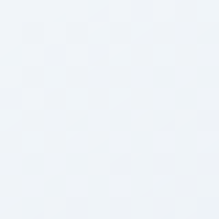
网站首页
> 免费高清直播
体育买球软件免费高清观看直播，
2026年实测体验分享【体育买球】
2026年实测体育买球软件免费高清观看
直播体验，覆盖清晰度、延迟、广告、
隐私等核心维度，分享真实使用感受和
2026-08-05
转会爆料
体育买球软件
免费高清直播
选择技巧，帮你避开常见坑点，找到最
适合自己的观赛工具。...
世预赛进球网免费高清观看直播，
2026美加墨世界杯亚洲区预选赛怎
2026美加墨世界杯亚洲区预选赛激战正
么看？【世预赛直播指南】
酣，世预赛进球网免费高清观看直播成
为众多球迷的首选。本文从观看体验、
2026-08-05
数据榜单
世预赛进球网
免费高清直播
手机端适配、赛程提醒到防坑技巧，全
面解读如何用进球网轻松看国足硬仗，
联赛初盘网免费高清观看直播，靠
帮你避开弹窗广告和虚假直播源，享受