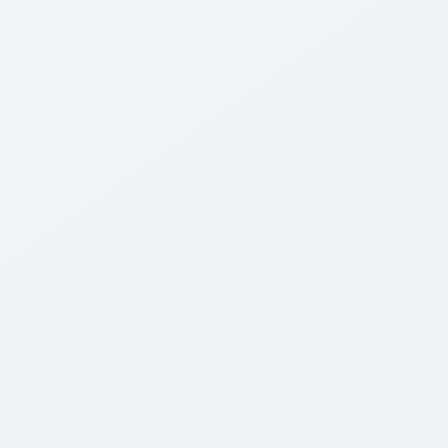
谱平台这样选！【联赛初盘网】
想找联赛初盘网免费高清观看直播，又
真正流畅清晰的高清球赛。...
怕踩坑？本文从画质、稳定性、安全性
等角度出发，结合真实使用体验，教你
2026-08-01
热门战报
联赛初盘网
免费高清直播
筛选靠谱的免费直播平台，并提醒避开
设赌陷阱和恶意软件。无论你是只看热
世界杯体育网免费高清观看直播，
闹还是研究盘口，这篇实用指南都能帮
2026球迷必备观赛指南！（世界杯
2026年世界杯扩军至48队，比赛场次多
你找到最顺手的观看渠道。...
体育网）
达104场，怎么找到稳定又清晰的世界杯
体育网免费高清观看直播？本文从实际
2026-08-01
转会爆料
世界杯体育网
免费高清直播
体验出发，教你筛选靠谱免费直播网
站，避开弹窗广告和卡顿烦恼，并提供2
亚洲买球站免费高清观看直播：
026年全新赛制下的观赛时间规划、手机
2026年最新观赛体验全解析【亚洲
2026年，亚洲买球站免费高清观看直播
电视投屏技巧以及回放集锦的使用建
买球站】观赛指南
成为球迷新宠。本文深度剖析其免费高
议。无...
清的技术原理、赛事覆盖优势以及高效
2026-07-30
热门战报
亚洲买球站
免费高清直播
使用技巧，涵盖英超、NBA等热门赛
事。无需注册、多视角切换、低延迟体
FIFA买球网免费高清观看直播！
验，让你告别卡顿和会员费。从选线路
2026年观赛新姿势【FIFA买球