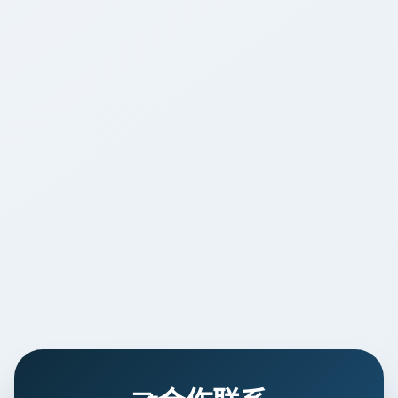
2026年球市火热，FIFA买球网免费高清
到防劫持，实用指南助你畅享每一场球
网】实战分享
观看直播成为许多球迷的首选。本文结
赛。...
合实测经验，教你辨别正规站点、获取
2026-07-29
赛事前瞻
FIFA买球网
免费高清直播
稳定高清画质、规避安全风险，并分享
热门赛事观赛心得，避免踩坑。...
世界杯压球网免费高清观看直播？
2026年球迷必看指南【世界杯压球
2026年世界杯来了，想知道世界杯压球
网】实测分享
网免费高清观看直播是否靠谱？本文从
实测角度出发，详细介绍该平台的特
2026-07-28
深度分析
世界杯压球网
免费高清直播
点、使用方法、画质表现以及避坑指
南。内容真实落地，帮助球迷快速找到
世界杯让球网免费高清观看直播！
免费高清的观赛渠道，避免踩雷。无论
2026年观赛指南与避坑攻略【世界
2026年世界杯临近，如何找到靠谱的“世
是手机还是电脑，都能轻松上手，让你
杯让球网】实用技巧
界杯让球网免费高清观看直播”渠道？本
不错过任何一场精彩...
文从真实体验出发，教你筛选稳定画
2026-07-28
热门战报
世界杯让球网
免费高清直播
质、规避广告陷阱，并分享双屏观赛、
AI修复等进阶技巧，助你零成本享受高
147压球网免费高清观看直播：
清赛事，避开野站雷区。...
2026年球迷必看指南【147压球
2026年，147压球网免费高清观看直播