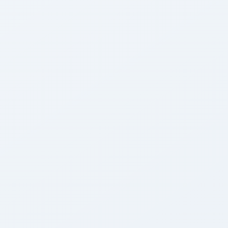
析
转会爆料
数据榜单
赛事前瞻
分析
> 正文
世预赛足球站-美加墨球盘买球地址，官方购
】
深度分析
72
0
年世界杯的脚步越来越近，由美国、加拿大、墨西哥三国联合承办
。对于中国球迷来说，除了关注国足能否突围，最关心的莫过于
“2026世预赛足球站-美加墨球盘买球地址”。这里需要先说明一
购买正版门票、球衣或官方纪念品，绝不涉及任何非法赌博行为。
开黄牛陷阱，轻松拿到现场观赛的“入场券”。