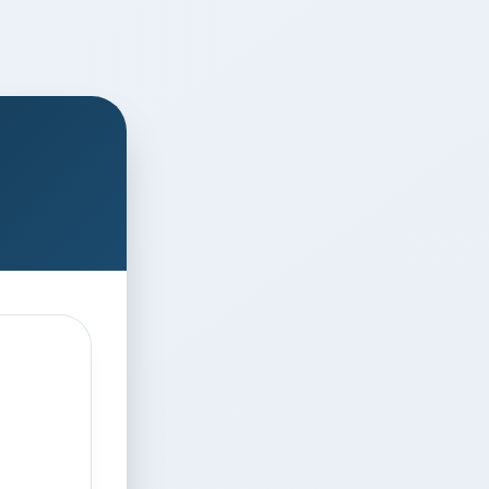
世界杯买球吧，美加墨
比球站与ag买球网：
2026年球迷必知的三
2026-04-24
大观赛与投注平台深度
解析
世界杯足球网-美加墨
比球网-全讯买球网：
2026年球迷必备的三
2026-04-24
中在洛杉矶、
大观赛与资讯平台深度
城、瓜达拉哈
解析
美加墨世界杯直播，如
何选对平台？美加墨足
球盘买球地
球压球与谈球吧买球全
2026-04-24
选墨西哥，追求
攻略
必提前注册官
标签列表
2026世界杯买球网
(10)
2026世界杯投注
(35)
出一堆打着“代