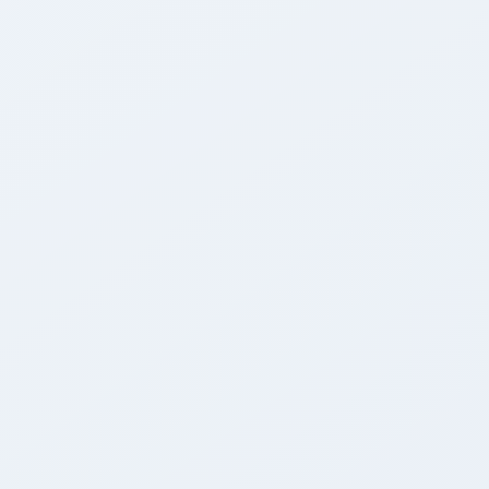
球网避坑指南
2026美加墨世界杯让
球网怎么选？365买球
平台实测与体育买球避
2026-05-01
坑指南
世界杯赌球网风险警
示！美加墨球盘买球网
与永利体育买球网真相
2026-04-25
揭秘
世界杯压球网，2026
世界杯比球站全攻略
——6686体育下球平
2026-04-30
台深度解析
世界杯足球压球网，
2026世界杯观赛新选
择？【五联赛体育网】
2026-05-03
带你全面了解
推荐文章