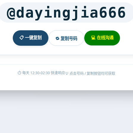
。其实，官方唯一指定售票平台是FIFA官网及三国足协合作的Ticke
渠道。请认准以下几点：
a.com或.ussoccer.com等官方二级域名
；
Visa/Mastercard）且无需预存保证金
；
体票邮寄服务，拒绝“内部票”“员工票”等话术
。
你转账到个人账户或收取高价手续费的“买球地址”都是诈骗。建议收藏
赛专题页”，那里会实时更新转售信息，甚至有机会抢到别人退票后释放
：什么时候该行动？
年的经验，第一阶段门票销售通常在赛前12个月启动，采用抽签制
2026年3月的预选赛，官方可能在2025年6月开放申请。如果
赛足球站-美加墨球盘买球地址”，动作要快——不妨订阅FIFA的邮
外，关注比赛所在城市当地球迷论坛，有时会有官方组织的二手
真。