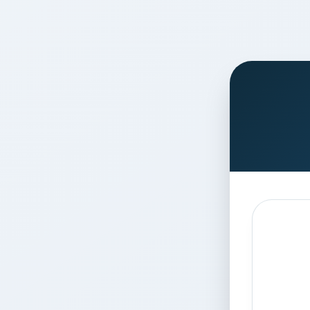
3.
抢票时间线
最新文章
4.
现场观赛必
体育世界杯买球网：
2026世预
2026美加墨体育买球
站实战评测【be365堵
2026-06-11
本届世预赛覆
球网】新手必看
世界杯足球买球：
纽约、达拉斯
2026美加墨体育球盘
拉等老牌球市
买球站怎么选？
2026-06-11
【be365投球网】实战
址”，建议先
指南
世界杯买球入口-2026
性价比则加拿
美加墨体育足球压球
方账号并绑定
站-be365体球网，你怎
2026-06-11
么选？【2026美加墨
世界杯】观赛与竞猜攻
世界杯线上买球新趋
正规购票渠
略
势：2026美加墨体育
足球买球站与be365让
2026-06-11
球网实战指南
很多球迷在搜索