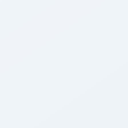
1031
1219
5
文章
标签
分类
网站分类
热门战报
深度分析
转会爆料
1.
你为什么会
数据榜单
2.
下球网的核
赛事前瞻
3.
实操三步走