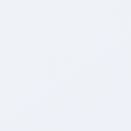
球网避坑指南
2026美加墨世界杯让
球网怎么选？365买球
平台实测与体育买球避
2026-05-01
坑指南
世界杯赌球网风险警
示！美加墨球盘买球网
与永利体育买球网真相
2026-04-25
揭秘
世界杯压球网，2026
世界杯比球站全攻略
——6686体育下球平
2026-04-30
台深度解析
世界杯足球压球网，
2026世界杯观赛新选
择？【五联赛体育网】
2026-05-03
带你全面了解
推荐文章