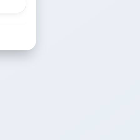
世界杯体育买球网
(13)
世界杯体球网
(13)
某些下球网有合
世界杯让球网
(14)
己拿世界杯进
世界杯压球网
(14)
队时小球概率
世界杯堵球网
(14)
世界杯体育球盘
(13)
胜赔率压得很
世界杯球盘网
(14)
达97%。长
那个数字，要学
现的“买球网”，
平台跑路了，好