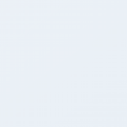
友情链接
我见过太多朋
来慢慢陷进去
廷，这种比赛
以我的建议是
网当词典用，
就好。
如果你还是不
队最新大名单
具轮流看一遍
世预赛下球网