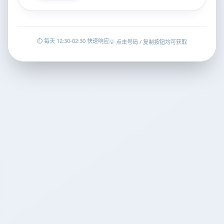
象迷惑。第一个错误：以为主场球队必然让球。2026年
世界杯在三国举办，加拿大和美国的主场优势其实有
限，因为场地分散，球迷构成复杂。第二个错误：盲目
相信历史交锋记录。很多
美加墨体育让球网
的推荐会列
出两队过往战绩，但世界杯赛场上，四年时间足以让一
支球队脱胎换骨，比如2022年的摩洛哥就是典型。第三
个错误：在
ag体育买球网
上频繁切换平台比赔率。其实
赔率差异大多在0.05以内，为了这一点波动反复重注，
反而容易因为犹豫错过最佳时机。
从让球盘看2026年世界杯夺冠热门
结合当前
美加墨体育让球网
的初盘数据，阿根廷、法
国、巴西依然占据前三热门，但英格兰和葡萄牙的让球
力度也在悄悄提升。值得注意的是，东道主美国队被开