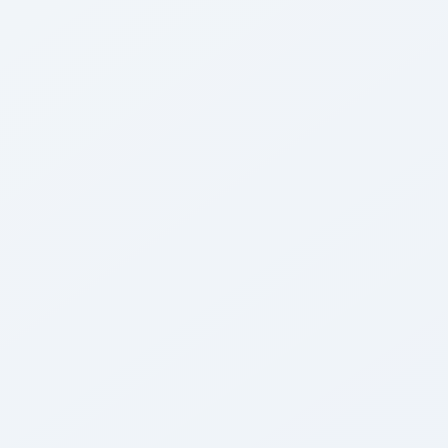
网站首页
>
深度分析
> 正文
世界杯体育压球赛！美加墨体育让球网实
战攻略【AG体育买球网】用户必看
2026-05-12
深度分析
116
0
2026年美加墨世界杯的脚步越来越近，全球球迷的目光
早已聚焦在这片横跨北美的绿茵场上。对于热爱体育竞
猜的朋友来说，
世界杯体育压球赛
不仅是看球狂欢的时
刻，更是检验自己盘口分析能力的绝佳舞台。今天我们
就来聊聊
美加墨体育让球网
的盘口逻辑，以及如何在
ag
体育买球网
这类平台上做出更聪明的选择。