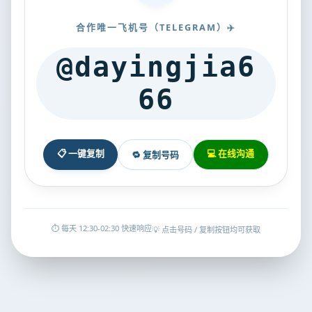
明显调低，而加拿大队因为经验不足被高估——这种信
息差就是赚钱的机会。
三、2026美加墨世界杯热门球队分析：哪些队伍
值得押注？
咱们得理性分析。东道主美国队近十年进步神速，拥有
普利西奇、雷纳等旅欧球星，加上主场作战，至少在十
六强以上。墨西哥队虽然阵容老化，但世界杯经验丰
富，小组出线问题不大。加拿大则有戴维斯和戴维这对
锋线组合，防守是短板。南美双雄巴西和阿根廷依然是
大热门，但欧洲强队法国、英格兰、德国也不容小觑。
在8868买球站上，目前巴西的夺冠赔率最低，但说实话
回报率不高。我更推荐关注黑马，比如乌拉圭或者克罗
地亚，赔率诱人，而且实际战力不弱。