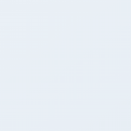
快，我试过几次提现，半小时内到账。二是客服专业，
有一次我凌晨三点问一个盘口规则，秒回。三是他们针
对2026年世界杯网出了很多独家玩法，比如“谁将赢得金
靴奖”“小组赛全胜队伍”等。当然，任何平台都有风险，
建议新用户先小额试水，熟悉界面后再加大投入。
六、总结：2026年世界杯网，从看球到赢球的进
阶之路
不管是纯粹看球还是通过体育球盘赛找乐子，2026年美
加墨世界杯都值得你提前准备。多研究历史数据、关注
球队动态、选对平台，你的观赛体验会完全不一样。886
8买球站作为我长期使用的工具，确实帮我提高了命中
率。但记住，心态要稳，别想着靠这个一夜暴富。世界
杯四年一次，享受比赛本身才是根本。如果你也是2026