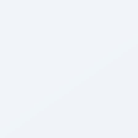
网站首页
>
深度分析
> 正文
世界杯体育压球站，2026美加墨世界杯足
球买球赛如何选？【世界杯体育压球站】
实用指南
2026-05-16
深度分析
122
0
2026年美加墨世界杯眼看就要开幕，全世界球迷的目光
都聚焦在北美大地。与此同时，关于
世界杯体育压球站
的讨论热度也在不断攀升。很多朋友第一次接触足球买
球赛，面对五花八门的平台，完全不知道从哪里下手。
今天这篇指南，就是专门帮你理清头绪，告诉你怎样挑