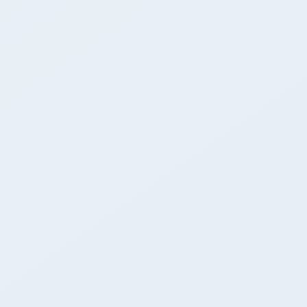
世界杯体育压球站：美加墨
世界杯体育压球站-2026世
体育堵球（best63体育足球
界杯体育球盘买球网：365
买球站），2026年观赛必
beat让球网深度解析
备！
世界杯体育压球站 2026美
世界杯体育压球站-2026美
加墨世界杯比球赛（bet16
加墨体育压球站-bt888足球
投球站）实用指南！
网：全面解析平台亮点与20
26世界杯投注技巧【世界杯
压球】最新指南
世界杯体育压球站-美加墨
世界杯体育压球站-2026世