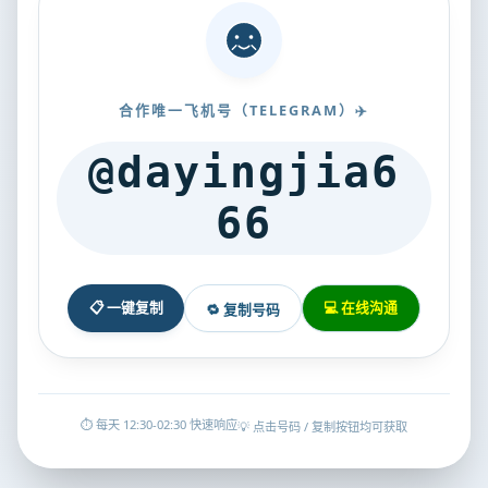
弱旅，
足球赛买球盘
通常会出现“美国让一球/球半”。意思
是如果美国只赢1个球，买美国的人输一半；如果赢2个
球以上，买美国的人全赢。搞懂这个逻辑，再结合球队
最近状态，你就能做出更理性的判断。另外提醒一句：
别光看强队名气，世界杯冷门特别多。
实战建议：找“世界杯体育压球站”时，多留个心眼
我去年帮朋友分析过十多个压球站，发现一个规律：凡
是首页弹窗特别多、动不动就送大额彩金的，绝大多数
都是陷阱。真正有实力的
美加墨世界杯体育足球买球赛
平台，更注重用户体验，不会用骚扰式营销。你可以先
注册不充值，看看页面加载速度、赛事覆盖量，再决定
要不要入金。另外，用手机端操作时，注意检查网站是
否适配移动端，2026年了，很多平台App都做得非常流