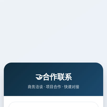
判断一个足球买球赛平台好不好，不能只看赔率高不
高。我总结了四个核心维度：
资金安全
：优先选持有国际牌照、运营超过5年的老站，别碰
那些连公司信息都查不到的杂牌。
盘口深度
：世界杯这类大赛，优质平台会开出上百种盘口，
比如角球、红黄牌、球员进球等，而小平台往往只有胜平
负。
提现速度
：提前扫码试试小额提现，超过2小时到账的尽量避
开。
客服响应
：真正的足球赛买球盘平台，客服24小时在线，遇
到问题能秒回。
足球赛买球盘怎么读懂？新手别被术语吓住
很多朋友一看到“让球盘”“大小球”就头大。其实没那么复
杂。以美加墨世界杯为例，假如东道主美国队对阵一支