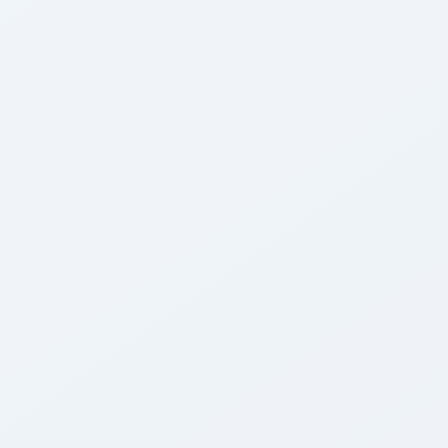
站点靠谱？今天我就结合自己的经验和圈内朋友的反
馈，聊聊
欧洲杯体球站
的那些门道。
1.
为什么2026美加墨世界杯让体育堵球更火？
2.
欧洲杯体球站，你选对了吗？
3.
2026美加墨体育堵球的独特玩法