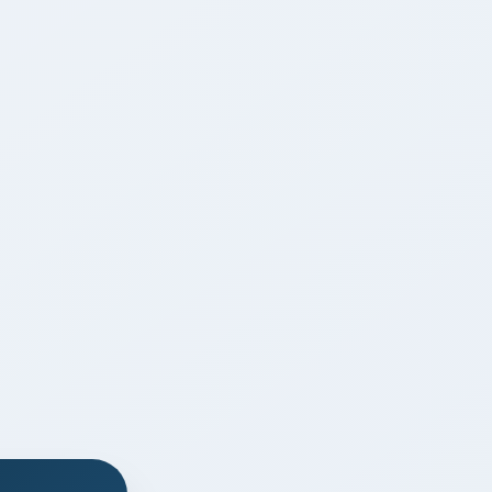
世界杯买球吧，美加墨
比球站与ag买球网：
2026年球迷必知的三
2026-04-24
大观赛与投注平台深度
解析
世界杯足球网-美加墨
比球网-全讯买球网：
2026年球迷必备的三
2026-04-24
大观赛与资讯平台深度
解析
美加墨世界杯直播，如
赛场次从64场
何选对平台？美加墨足
更高。很多老
球压球与谈球吧买球全
2026-04-24
攻略
会。”正因如
朋友都跑来问
标签列表
很多新手稀里
2026世界杯买球网
(10)
2026世界杯投注
(35)