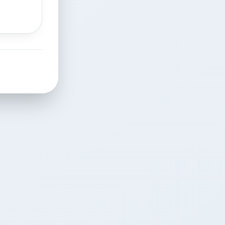
世界杯体育买球网
(13)
组赛第三名也有
世界杯体球网
(13)
概率可能上升。
天气因素——
世界杯让球网
(14)
世界杯压球网
(14)
。千万别想着
世界杯堵球网
(14)
，不是赚钱工
世界杯体育球盘
(13)
世界杯球盘网
(14)
中一个bt买球
都调得很低，而
。所以，遇到
高提款限额”
。