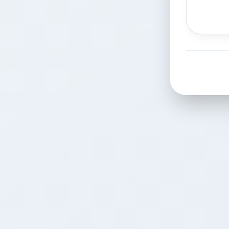
加墨球盘站-bet28365
局，2022
体育足球买球网 全面
2026-06-11
机会出线（4
解析2026世界杯投注
平台【bet28365】
2026年世界杯网-2026
所以，投注时
美加墨买球站：如何找
墨西哥的高原
到靠谱的bet28365体育
2026-06-11
球盘买球站？【观赛与
如果你打算长
安全指南】
2026世界杯网-2026美
“这把梭哈回
加墨球盘买球站-
bet28365体育足球压球
具。
2026-06-11
站，2026美加墨世界
杯投注全攻略【2026
美加墨世界杯网-2026
新手避坑指
世界杯网】实战指南
美加墨足球压球站-
bet28365体育足球买球
2026-06-11
站：2026年世界杯竞
很多黑站会打
猜怎么选？【美加墨世
世界杯社区-2026美加
界杯】深度盘点
站，宣传“欧洲
墨足球买球站，
bet28365堵球站深度解
2026-06-11
且赢钱后提现
析【球迷必看】
这种“天上掉