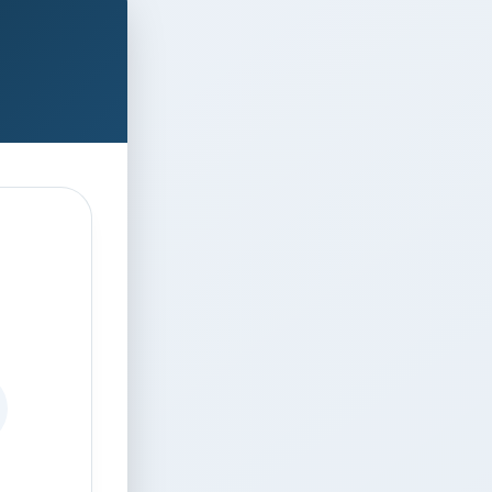
世界杯买球网
(16)
世界杯足球买球网
(13)
跑路，要么资
坑。
2026世界杯
(16)
库拉索、英属直
世界杯足球网
(13)
世界杯投球网
(15)
这类关键词，看
世界杯体育买球
(14)
到账快。有些
2026世界杯投注指南
(11)
谁先开球”“角
世界杯足球买球
(15)
游戏。
2026美加墨世界杯
(13)
世界杯买球赛
(13)
世界杯买球站
(13)
的德国小组出