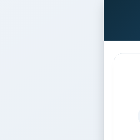
世界杯真人买球-2026
挑bt买球站
美加墨堵球站-be365压
球网：如何避坑选平
2026-06-11
台？【世界杯真人买
我见过太多人
球】实用指南
世界杯在线买球：
金被冻结。以
2026美加墨投球站怎
么选？【be365足球
2026-06-11
查牌照资质
网】亲测体验
布罗陀等地
世界杯体育买球：
看用户口碑
2026美加墨体球站新
看真实玩家
动向【be365球盘网】
2026-06-11
测支付通道
实用指南
黑站只能用
世界杯竞猜买球-2026
另外，
世界杯
美加墨让球站：如何用
be365买球网稳抓胜
2026-06-11
球数”“红牌
算？
美加墨世界杯直播，
2026压球站怎么选？
关于2026
【bet28365体育球盘买
2026-06-11
球网】实测体验
你可能觉得，
世界杯投球网-2026美