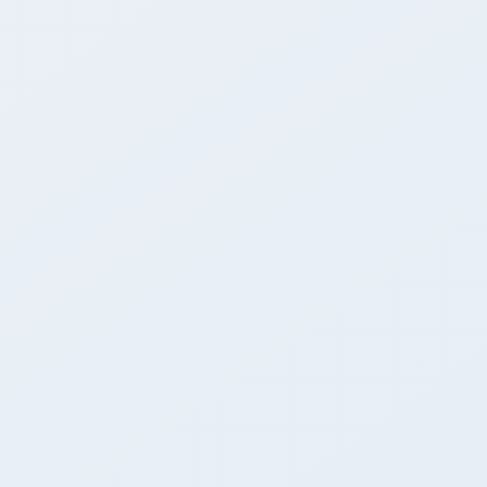
世界杯足球买球赛指南：2026美加墨足球买球赛与bt堵球网玩法全解析
球赛
世界杯进球赛-2026
世界杯足球压球赛：
世界
网）20
美加墨足球压球赛，
2026美加墨进球赛
赛-美
：如何选
bet5365体育足球买
前瞻与玩转指南【ba
育让球站
球网？
球站带你洞察赛场
t365足球站】
球网：