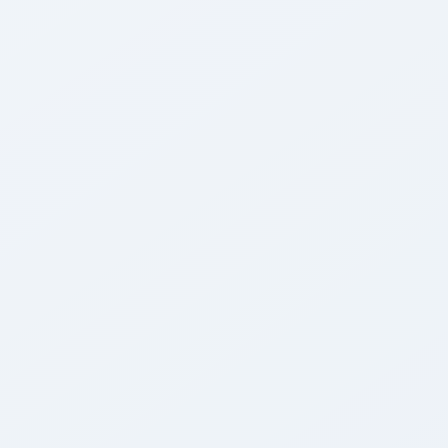
了十几年球的资深球迷，今天就跟大家聊聊如何挑一个
靠谱的平台，既能清清爽爽看球，又能放心参与。
1.
为什么直播间和球盘要绑在一起看？
2.
如何判断一个平台靠不靠谱？
3.
法甲赛事的特点与盘口玩法