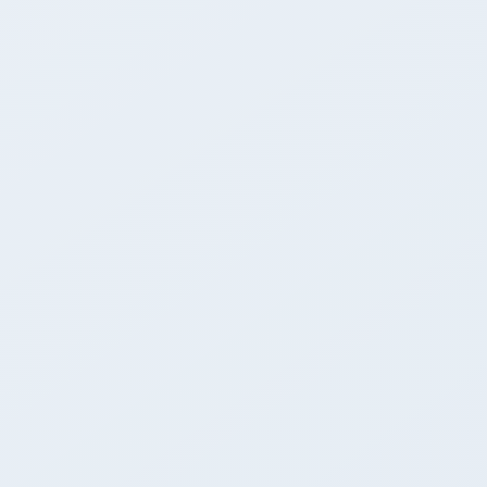
对了是惊喜，猜错了也别懊恼。希望这篇文章能帮你少
走弯路，在2026年世界杯和法甲赛季里，看得开心、玩
得放心。
世界杯比赛直播平台-法甲体育球盘买球站
足球直播平台推荐
上一篇
下一篇
世界杯体育网-日博买球网，2026年体育迷如何选平台？【世界杯体育网】真实体验分享
世界杯买球直播网回放-世界杯压球网：2026观赛必备指南【世界杯买球直播】回放与压球技巧
相关文章