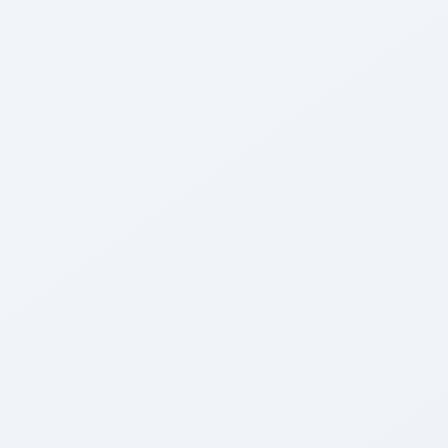
网站首页
>
赛事前瞻
> 正文
世界杯比赛直播平台-法甲体育球盘买球站
推荐指南【世界杯比赛直播平台-法甲体育
球盘买球站】
2026-06-24
赛事前瞻
85
0
每届世界杯开打，球迷最关心的除了赛况，就是怎么看
直播、怎么参与竞猜。最近几年，
世界杯比赛直播平台-
法甲体育球盘买球站
成为不少老球迷的搜索热词。说实
话，现在市面上的直播和球盘平台鱼龙混杂，很多新手
一上来就被各种广告迷了眼，结果掉进坑里。我作为看