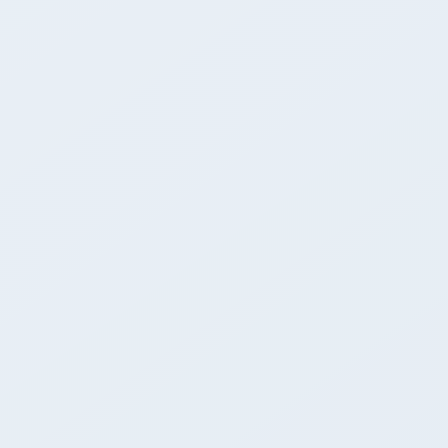
世界杯体球网在线观看免费
预选赛体育买球网怎么选？
直播站，球迷新宠的观赛体
无插件在线直播网避坑指南
验【附实用指南】
（2026实操版）
365best堵球网高清比赛直
优德足球站高清比赛直播
播网：2026赛事一网打
网，球迷看球新选择！(优
尽，观赛新体验【365bes
德足球站高清比赛直播网)
t】
预选赛球盘网让球网直播官
美加墨世界杯预选赛直播回
网观看入口，球迷必看的高
放视频直播网站，球迷看球