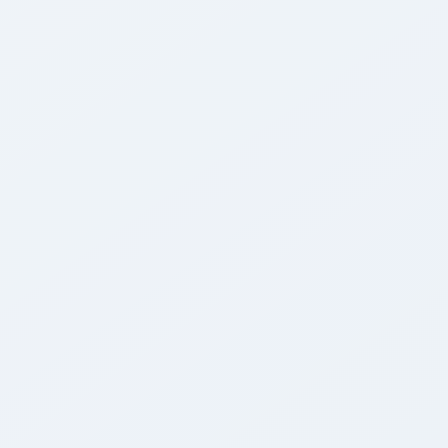
5.
除了官网，还有哪些靠谱的观看方式？
6.
用户最关心的5个问题
7.
结尾提醒：别让“堵球”变成“堵心”
为什么2026年美加墨堵球直播这么火？
这一年，北美三国联合承办的顶级赛事（你懂的）正式
开踢。从小组赛到决赛，时差友好、场场精彩。但问题
也来了：网上搜出来的“官网观看入口”鱼龙混杂，有些点
进去就是广告轰炸，甚至套取个人信息。所以，
找对入
口
比买对球衣还重要。
官方直播渠道长啥样？记住这3个特征
先说最关键的：
美加墨体育堵球直播官网观看入口
通常