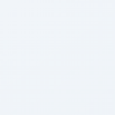
网站首页
>
赛事前瞻
> 正文
美加墨体育堵球直播官网观看入口（官方
入口）最新指南，2026年观赛不迷路！
2026-07-09
赛事前瞻
46
0
提到2026年最让人热血沸腾的事，非美加墨体育堵球直
播莫属。无论你是足球铁粉，还是偶尔凑个热闹，找到
靠谱的
美加墨体育堵球直播官网观看入口
，都是刚需。
别急，这篇内容就是为你量身打造的——不绕弯子，只
讲干货，手把手教你如何一眼识别官方渠道，避开那些
坑人的假链接。