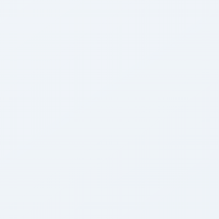
1.
为什么2026年美加墨堵球直播这么火？
2.
官方直播渠道长啥样？记住这3个特征
3.
避坑指南：这些“入口”千万别点！
4.
实操步骤：5分钟找到真入口