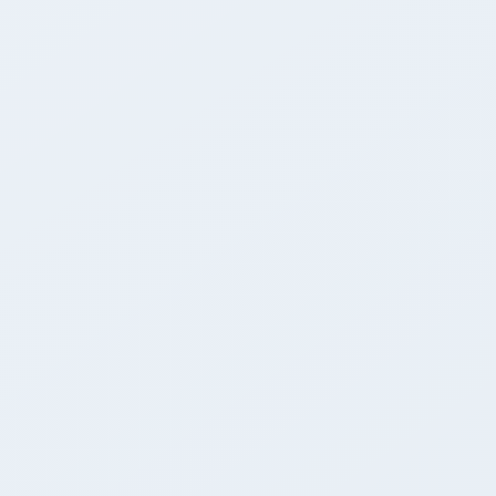
A：通常提前30分钟开放，你可以进去看预热花絮和阵容
分析。
Q：能不能只买某一支球队的比赛？
A：可以。很多官网支持“球队通”，比如只买墨西哥所有
小组赛，比整届套餐便宜一半。
Q：手机和电脑能同时登录吗？
A：不同平台规则不同。大部分允许最多两个设备同时在
线，但IP要一致。
Q：万一付款后看不了怎么办？
A：别慌。先检查网络，再刷新页面。如果还不行，直接
联系官网在线客服（一般都有24小时支持）。记住，
不
要相信任何“退款需加客服微信”的说法
，那是骗子。
结尾提醒：别让“堵球”变成“堵心”