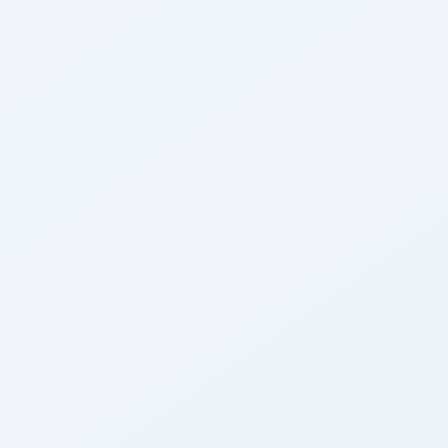
析
转会爆料
数据榜单
赛事前瞻
前瞻
> 正文
育体球：2026美加墨世界杯足球买球网
球赛新趋势【世界杯体育体球】
赛事前瞻
110
0
加墨世界杯的脚步越来越近，全球球迷的激情早已被点燃。对于亚
界杯体育体球不仅是观赛的狂欢，更是一场关于足球投注的智力
足球买球网？亚洲体育买球赛的玩法又有哪些新变化？今天咱们
，聊聊实实在在的干货。