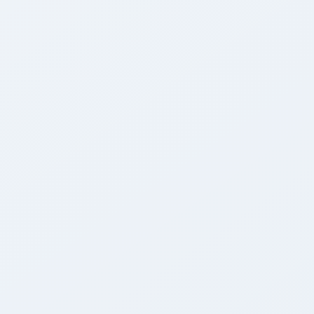
球网避坑指南
2026美加墨世界杯让
球网怎么选？365买球
平台实测与体育买球避
2026-05-01
坑指南
世界杯赌球网风险警
示！美加墨球盘买球网
与永利体育买球网真相
2026-04-25
揭秘
世界杯压球网，2026
世界杯比球站全攻略
——6686体育下球平
2026-04-30
台深度解析
世界杯足球压球网，
2026世界杯观赛新选
择？【五联赛体育网】
2026-05-03
带你全面了解
推荐文章