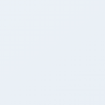
友情链接
收好这份“
从现在开始
注册2-3
加入靠谱的
比赛期间多
2026年的
能给你带来独
本身。选对平
全。
世界杯体育体