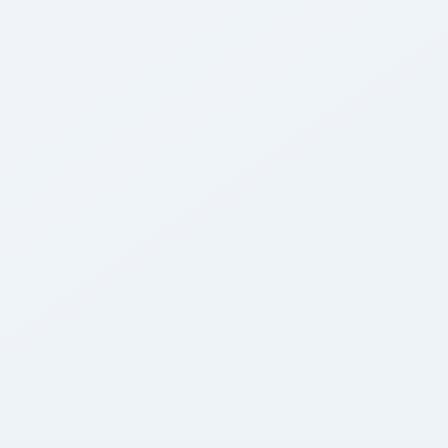
关于我们
指南，亚
合作联系TG：
@XINYUSEO
热门文章
世界杯体育足球压球
洲地区的体育爱
站！2026世界杯体球
博弈。如何选
网与中欧体育站深度评
2026-05-02
就抛开那些花
测【2026世界杯】权
威指南
世界杯投球网怎么选？
2026美加墨世界杯体
育压球全攻略，亚洲买
2026-05-01