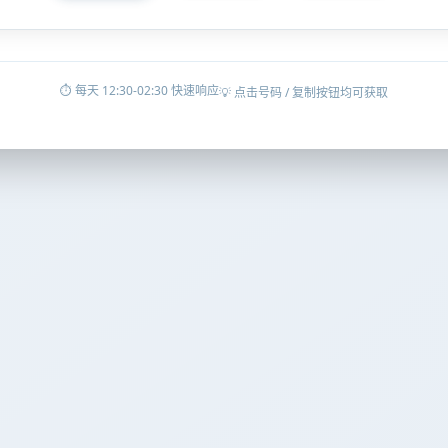
的数据统计出来的经验。
忽视天气因素。2026年美加墨世界杯的部分比赛在高温或高海
海拔超过2000米），这对球员体能影响极大。亚洲体育买球赛
调整相关赔率，如果你发现某支球队的体能教练突然换了人，或
是重要的信号。
，才能安心看球
在世界杯期间“上头”，一晚上输掉几个月工资。建议给自己设个
10%
，无论输赢都严格执行。另外，千万别信那些“内部消息”或
没人能百分百预测比赛结果——连博彩公司自己都经常被打脸。
：如果你在亚洲地区，选择足球买球网时务必确认服务器是否在
地区限制会经常抽风，关键时刻打不开页面才是最折磨人的。找
的平台，通常服务器在新加坡或香港，延迟低、稳定性好。