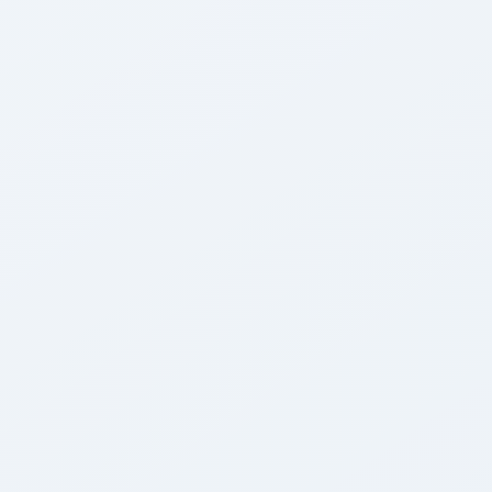
1031
1219
5
文章
标签
分类
网站分类
热门战报
深度分析
转会爆料
1.
美加墨世界
数据榜单
2.
足球买球网
赛事前瞻
3.
亚洲体育买