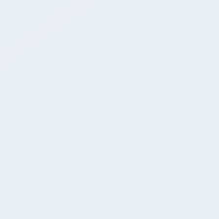
下一篇
世界杯体育投球：2026美加墨世界杯体育足球压球网怎么选？【足球买球站】实用指南
杯体育体球（美
体球赛）前瞻：
年ebet体育足球
站玩法全解析
体育体球：20