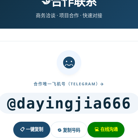
那些“超高赔率”的野鸡平台，很多都是杀猪盘。亚洲体育买球赛
照（比如菲律宾PAGCOR、马耳他MGA）的网站，虽然门槛稍
另外，留意平台是否支持微信、支付宝或USDT充值——2026
太老旧的支付方式反而不靠谱。
流平台的美加墨世界杯夺冠赔率基本接近，如果某个平台突然高出平均
，查查它的历史记录。
026年世界杯很多比赛在亚洲凌晨进行，滚球投注的响应速度就很重要
更新速度，别等进球了盘口还没变。
烦人的就是提现审核。选那些承诺“24小时到账”且有真实用户口碑的
球赛：这些“隐藏技巧”值得收藏
界杯体育体球就是猜胜负，其实深度玩家会关注更多细节。比如
大小球”玩法，在美加墨世界杯这种赛会制比赛里，小组赛阶段往
出大球。再比如“角球数”投注，南美球队和欧洲球队的角球分布