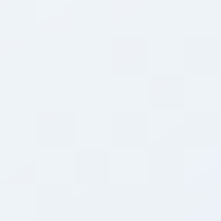
球盟会体育压球网：不只是“下注”，更是看懂比赛
的钥匙
很多人对“
球盟会体育压球网
”的第一印象就是“投注平
台”，但如果你用过
世界杯球探网
上的分析工具，你就会
发现，它更像是一个
赛事解读的放大镜
。比如某支球队