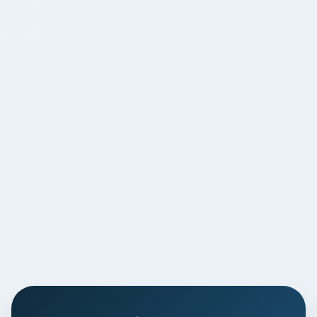
育场、加拿大的BC Place、墨西哥的阿兹特克体育场，
每一座都自带故事。正因为赛程密集、强队众多，
世界
杯压球赛
的选项也格外丰富——猜冠军、猜小组出线、
猜单场胜负甚至具体比分，玩法五花八门。
世界杯压球赛：如何从海量体育球盘买球站里挑出
靠谱的？
市面上的体育球盘买球站多如牛毛，但质量参差不齐。
有些小平台抬高价码、出款拖沓，甚至直接跑路。那怎
么选？记住三个硬指标：
资质合规、资金安全、用户体
验
。首先，正规平台会公开运营牌照，比如马耳他、英
国或菲律宾的博彩监管机构授权；其次，看提现速度
——能24小时内到账的才算及格；第三，看赛事覆盖是
否全面，尤其是2026年美加墨世界杯的所有比赛，最好