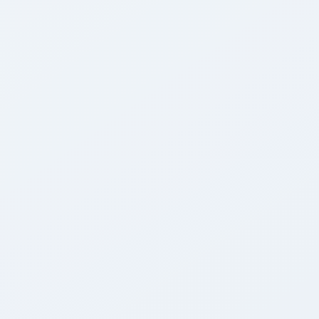
1.
美加墨世界杯为何与众不同？咱们先聊聊赛程与看点
2.
世界杯压球赛：如何从海量体育球盘买球站里挑出靠
谱的？
3.
365best足球网：一站式搞定赛事分析与压球决策
4.
压球赛的注意事项：别让兴奋冲昏头脑
美加墨世界杯为何与众不同？咱们先聊聊赛程与看
点
2026年世界杯扩军到48支球队，小组赛增加到104场，
总共要踢48天。三个国家横跨北美大陆，时区从太平洋
时间到东部时间，意味着比赛时间对国内观众相当友好
——大部分焦点战都在北京时间上午到中午，不用熬
夜。这种“上午喝着咖啡看世界杯”的体验，以前可不多
见。另外，美加墨三国的球场各有特色：美国的索菲体