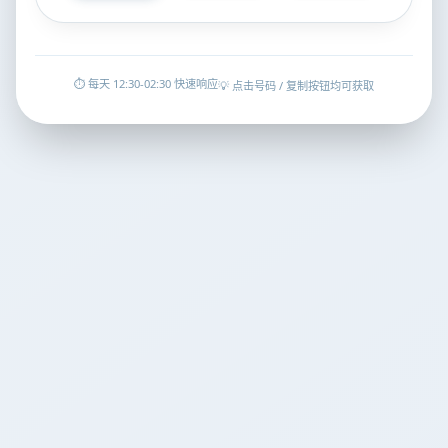
专家解读专栏
：平台签约了一些退役球员和战术分析师，他
们会在赛前拆解两队阵型、伤病情况、历史交锋记录，这些
信息比普通自媒体靠谱得多。
社区交流板块
：你可以看到其他用户晒出的压球策略，但注
意别盲目跟单——学会自己过滤信息才是关键。
举个例子，2026年美加墨世界杯如果出现“美国vs墨西哥”
这样的北美德比，两队在主客场环境下的表现差异极
大。通过365best足球网的历史数据，你能看到墨西哥在
主场的高海拔优势，而美国在人工草皮场地的适应能
力。这些细节，往往就是压球赛的胜负手。
压球赛的注意事项：别让兴奋冲昏头脑
说了这么多方法，最后得泼盆冷水——
世界杯压球赛
本
质上是一种娱乐行为，千万别当成赚钱工具。我见过有
的朋友在小组赛阶段连赢几场就开始“加注”，结果淘汰赛