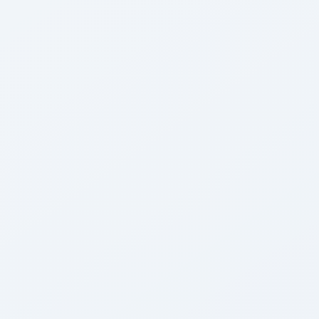
网站首页
>
赛事前瞻
> 正文
世界杯压球赛-美加墨世界杯体育球盘买球
站-365BEST足球网！2026美加墨观赛与竞
猜全攻略【世界杯压球赛】推荐平台
2026-06-01
赛事前瞻
108
0
提起2026年，全世界的足球迷都会把目光投向北美——
美国、加拿大、墨西哥三个国家联手举办的世界杯，这
可是历史上第一次由三个东道主共同承办的盛事。从球
场选址到赛程安排，从文化碰撞到观赛体验，每一处都
透着新鲜劲儿。而伴随世界杯热度而来的，自然少不了