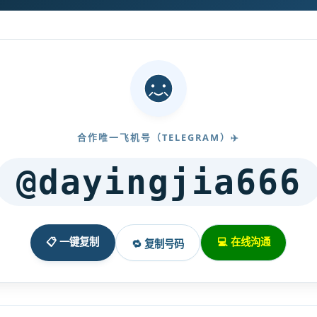
站实战测评：赔率、玩法与界面
式，我专门用一周时间深度体验了
m88买球站
的2026美加墨买
拿最近一场热身赛（巴西vs阿根廷）为例，平台开出的胜平负赔
有刻意压低某一方。除了常规的胜负盘，还提供了
让球、大小球
玩法，完全能满足不同偏好。对于想长期跟踪世界杯的玩家来说，
。很多世界杯买球站移动端卡顿严重，尤其是比赛高峰时加载慢。
P都挺流畅，切换赛事、查看赛程、下注确认反应都很快。而且它专
了个专题页面，把每场比赛的开赛时间（本地化显示）、赔率变
合在一起，省去了自己东搜西找的麻烦。这年头，用户体验好的
站避坑指南：别让这些“套路”坏了兴致