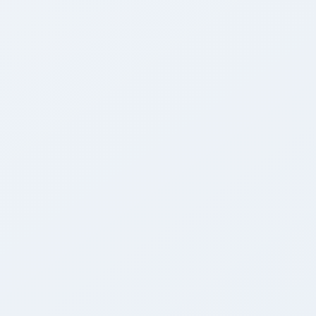
球网避坑指南
2026美加墨世界杯让
球网怎么选？365买球
平台实测与体育买球避
2026-05-01
坑指南
世界杯赌球网风险警
示！美加墨球盘买球网
与永利体育买球网真相
2026-04-25
揭秘
世界杯压球网，2026
世界杯比球站全攻略
——6686体育下球平
2026-04-30
台深度解析
世界杯足球压球网，
2026世界杯观赛新选
择？【五联赛体育网】
2026-05-03
带你全面了解
推荐文章