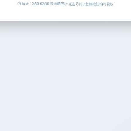
加墨买球站，很多新手容易踩两个坑。一个是“高赔率陷阱”。有些平
出不少，等你真的下注赢了，就用各种理由限制提现，或者要求
另一个是“优惠活动捆绑”。比如“存100送200”看起来很诱人
奖金必须投注在特定赛事上，且流水要求高得离谱。
建议在决定用哪个世界杯买球站之前，先做三件事：
第一，去网
点看提现相关的评论；
第二，注册后先小额充值测试
，走一遍完
；
第三，留意平台的客服响应速度
，真正靠谱的服务是24小时
。我在m88买球站体验过程中，咨询过几次提现规则和赛事问题
复，态度也挺专业。
6美加墨买球站，合适比名气更重要
择哪个世界杯买球站，请记住一个原则——
安全第一，体验第二
次由三国联合主办，赛事跨度大、文化差异多，选择一个能支持