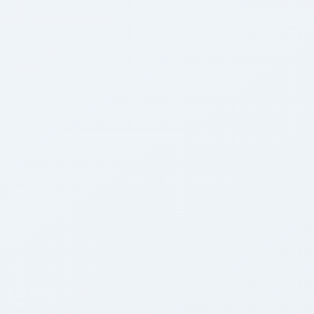
1031
1219
5
文章
标签
分类
网站分类
热门战报
深度分析
转会爆料
数据榜单
1.
2026美
赛事前瞻
2.
m88买球