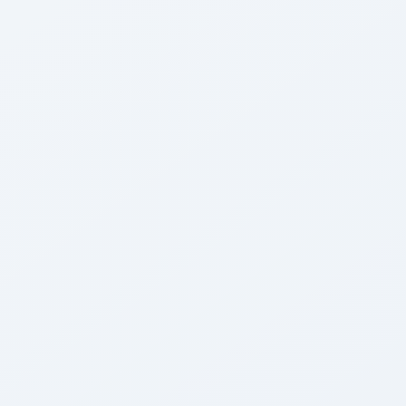
首页
热门战报
深度分
网站首页
>
赛事
世界杯买
站】深度
2026-06-02
东宅港足球
2026年美
东宅港足球专注足球体育资讯，覆盖英
超、西甲、德甲、意甲、法甲、欧冠、欧
买球站到底哪
联、世界杯、欧洲杯、亚洲杯、美洲杯、
中超、亚冠、日职联、韩K联、荷甲、葡
点球大战输掉
超、巴甲、美职联等全球百余项赛事。提
乱，到底怎么
供快讯战报、战术板拆解、转会内幕及射
手榜统计。从看热闹到看懂门道，这里是
楚。
你的一站式足球信息站。