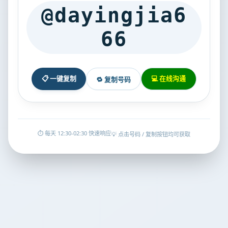
复杂点，新手可能需要花半小时熟悉。我建议先注册个
模拟账户，玩几把再真金白银上。
2026年美加墨世界杯，这些投注技巧要记牢
热门比赛别追高赔
：比如巴西对小组弱旅，强队让球深盘，
很多人觉得“赢两球不难”就去买让球胜，结果经常爆冷。不
如关注大小球，往往更稳。
利用“返水”和优惠
：很多
世界杯买球网
会搞首存送50%、返
水1%之类的活动。365best体育球盘买球站经常有“周末加
奖”，别浪费。
管理资金，别上头
：我有个同事，世界杯期间每场押500，
连输5场觉得“下一把肯定回本”，结果越押越大，最后输了两
个月工资。设个止损线，比如每天最多输多少，赢了也别
贪。
新手避坑指南：这些雷区千万别踩