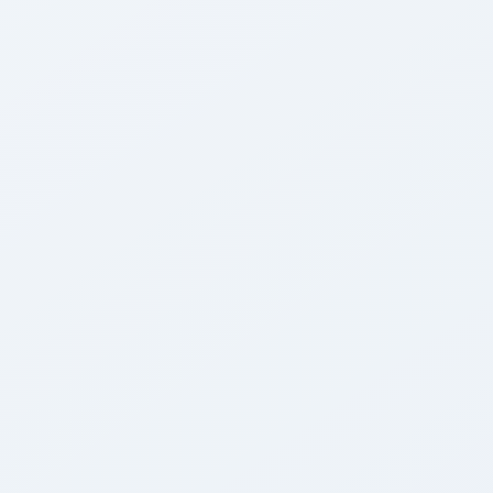
么玩，全是实战经验。
1.
世界杯买球网到底怎么选？别光看赔率
2.
美加墨世界杯让球网：让球盘到底怎么玩？
3.
365best体育球盘买球站：为什么老玩家推荐它？