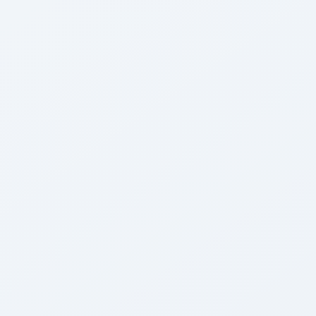
网站首页
>
赛事前瞻
> 正文
世界杯买球网-美加墨世界杯让球
网-365BEST体育球盘买球站：2026美加墨
投注实战指南【世界杯买球网】新手必看
2026-06-03
赛事前瞻
100
0
2026年美加墨世界杯眼看着就要来了，老球迷都知道，
这时候除了看球，最让人上头的就是找个靠谱的
世界杯
买球网
小玩几手。可市面上的平台多到让人眼花，什么
美加墨世界杯让球网
、
365best体育球盘买球站
，光名字
就绕得头晕。别急，今天我就用大白话聊聊怎么挑、怎