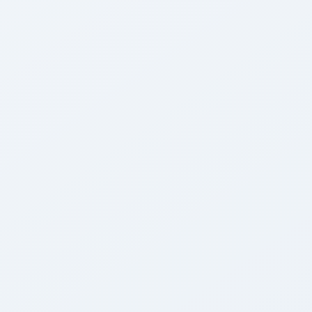
1.
2026世预赛直播平台怎么选？别被“免费”两个字坑了
2.
体育买球这件事，不碰就赢了？错！可以这样玩
3.
直播和买球怎么无缝衔接？三个实用技巧
4.
警惕“代买”“内幕消息”骗局