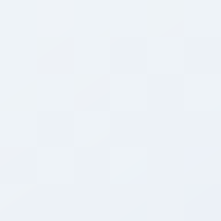
5.
写在最后：享受比赛，理性参与
2026世预赛直播平台怎么选？别被“免费”两个字
坑了
现在市面上号称能看
世预赛直播
的平台五花八门，但真
正稳定、高清、不卡顿的，其实就那么几家。我的建议
是：优先选官方授权的体育频道或主流视频平台。比如
央视体育、咪咕、抖音体育这些，虽然有些场次要会
员，但胜在画质好、解说专业，而且没有乱七八糟的弹
窗广告。
千万别贪小便宜去点那些来路不明的“免费直播”链接。我
一个哥们上周刚被坑——点进去要下载APP，结果手机
立马中病毒，通讯录被泄露，还收到一堆赌博广告。记
住：
直播世界杯预选赛
，安全比省钱重要一百倍。