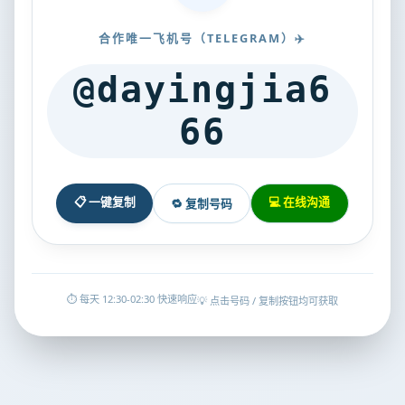
册。新用户通常会收到免费体验券，可以试用高清直播和
回放功能。
选择语言与解说
：你甚至可以切换粤语、普通话或英文原
声解说。不少老球迷喜欢保留现场原声，而年轻用户则偏
爱中文解说的激情风格。
多屏互动
：支持手机、平板、电脑同步观看。实测在5G
网络下，手机端延迟与电视端几乎同步，边看边刷弹幕毫
无压力。
一个小细节：平台提供了“智能省流”模式，如果你在户外
流量有限，可以主动降低画质到720P，但依然比很多平
台的1080P清晰——因为它的压缩算法更先进。
除了直播，be365买球站还有什么隐藏功能？
很多人只知道这里能看世界杯比赛直播网，实际上它还
整合了数据分析模块。比如，在比赛进行时，右侧栏会
实时显示两队控球率、射门次数、预期进球值（xG）等