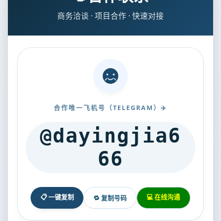
欧洲联赛（英超、西甲、德甲、意甲、法甲）是
世界杯
在线买球
最好的实战训练场。因为联赛周期长、数据样
本大，你可以用低投注额测试自己的分析模型。推荐关
注三个维度：
主客场场均进球差
、
近5场同主客交锋率
以
及
教练战术克制关系
。比如英超曼城主场对中下游球
队，历史胜率超过80%，这种“规律型盘口”适合小注跟
进。但别只盯着胜平负，
欧洲联赛买球网
里还有“角球数”
“黄牌数”“球员进球”等玩法，这些盘口更容易被大众忽略
却蕴含着机会。
避坑指南：这三个雷区千万别踩
高赔诱惑
：某些平台对世界杯热门场次开出超高的“返水”
或“首存送200%”，这种多半是钓鱼网站，一旦充钱就提
现困难。记住：正常平台的返水在10%-15%之间，超过