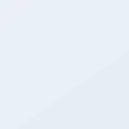
世界杯在线买球
2026世界杯足球网
上一篇
下一篇
世界杯体育买球，2026世界杯球盘网（中欧体育球盘网）怎么选？一篇文章讲透
世界杯真人买球，2026世界杯压球网怎么选？bet体育买球赛避坑指南【2026世界杯】
相关文章
世界杯在线买球：2026美
世界杯在线买球，2026美
加墨投球站怎么选？【be3
加墨世界杯足球压球赛怎么