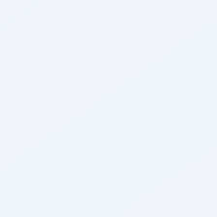
网站首页
>
热门战报
> 正文
世界杯在线买球实战指南（2026世界杯足
球网） 欧洲联赛买球网推荐与避坑方法
2026-05-19
热门战报
140
0
2026年世界杯已经进入倒计时，全球球迷的热情早已被
点燃。无论是想通过
世界杯在线买球
体验竞猜乐趣，还
是想在
2026世界杯足球网
上获取最新赛事资讯，又或者
关注
欧洲联赛买球网
的日常玩法，你需要一套靠谱的实
战方法论。本文不玩虚的，直接分享选平台、看盘口、
管资金的实用经验，帮你避开那些常见的坑。