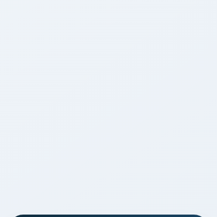
4.
避开这些坑，世界杯线上买球才能长久
世界杯线上买球，先搞懂让球盘的核心逻辑
很多人一看到“让球”两个字就头大，其实没那么玄乎。简
单说，
2026世界杯让球网
上的盘口就是平衡强弱队之间
的赔率。比如巴西对沙特，巴西让两球半，意思就是巴
西必须净胜3球以上你才能赢。我去年试过几次，发现有
个技巧特别管用——别只看名气，要看最近10场热身赛
的真实状态。2026年世界杯很多球队都在磨合新阵，像
美国队、加拿大这种年轻队伍，往往能打出超出预期的
表现，这时候让球盘反而容易出高赔。
大发压球网靠谱吗？三个维度帮你筛平台
说到选平台，
大发压球网
在圈子里口碑算中上，但也不