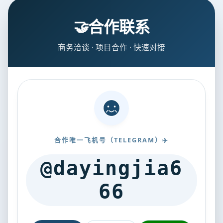
能闭眼入。我一般从三个角度看：第一，存取款速度。
真正靠谱的
世界杯线上买球
平台，提现不超过2小时，要
是碰到拖几天的直接拉黑。第二，赔率稳定性。有些平
台赛前五分钟突然降赔，这种多半在吃水。第三，客服
态度。我在
大发压球网
试过半夜咨询，人工回复不到30
秒，这点加分不少。建议大家先小额试水，别一上来就
重注。
2026世界杯让球网玩法进阶：巧用滚球和串关
如果你已经熟悉基础让球盘，2026年有个新趋势值得关
注——滚球让球。比赛进行到第60分钟，如果强队只领
先一球，这时候让球盘会往浅开，就是博冷的好时机。
我去年在
2026世界杯让球网
上追过一场葡萄牙对荷兰，
上半场1:1，下半场roll球让半一，果断跟了荷兰，结果2: