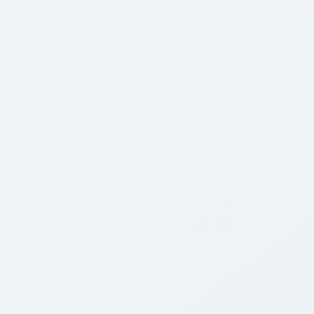
又不吃亏。
1.
世界杯线上买球，先搞懂让球盘的核心逻辑
2.
大发压球网靠谱吗？三个维度帮你筛平台
3.
2026世界杯让球网玩法进阶：巧用滚球和串关