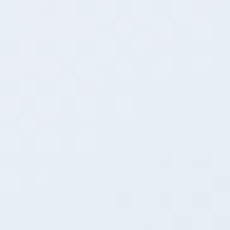
世界杯线上买球新趋势：20
世界杯线上买球，2026美
26美加墨体育足球买球站与
加墨世界杯买球赛新趋势！
be365让球网实战指南
【365bt投球站】深度解析
世界杯体育足球买球站-202
2026世界杯线上买球怎么
6世界杯让球网-beat365体
选？美加墨体育买球平台对
育足球压球网：如何挑选靠
比，bte007足球网【世界杯
谱平台？【2026世界杯】
线上买球】推荐与避坑指南
观赛与投注指南
世界杯线上买球：美加墨世
世界杯线上买球（2026美
界杯足球进球解析，LD乐
加墨体育足球买球站）MKs
动买球站带你玩转2026
ports足球买球指南，这些
【世界杯线上买球】
坑千万别踩？