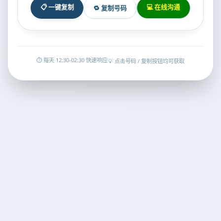
2平局收回本金。另外
大发压球网
的串关功能也实用，把
3场让球串起来，赔率能到4-5倍，但注意别贪多，2串1
或者3串1最稳。
避开这些坑，世界杯线上买球才能长久
最后说几个血泪教训。第一，别信所谓的“内部消息”，20
26世界杯很多比赛在北美时差，半夜三点发消息的“专家”
多半是骗子。第二，
世界杯线上买球
一定要设置止损
线，比如当天输掉本金的20%就收手。第三，
2026世界
杯让球网
上有些平台会主动推送“必胜秘诀”，点都不要点
开。我在
大发压球网
玩了两年，最深的体会就是：心态
比技术重要。赢钱是运气，输钱是常态，别让博彩毁了
看球的乐趣。