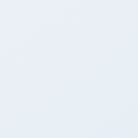
2026年世界杯马上开幕，希望大家都能点到好运。记
住，
世界杯线上买球
是锦上添花，不是救命稻草。选对
2
026世界杯让球网
，用好
大发压球网
这样的工具，理性下
注，才能长久享受这份刺激。
世界杯线上买球
2026世界杯让球网
上一篇
下一篇
世界杯真人买球，2026世界杯压球网怎么选？bet体育买球赛避坑指南【2026世界杯】
世界杯买球入口，2026世界杯体球网与堵球网【世界杯买球入口】实用指南
相关文章