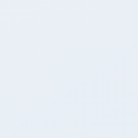
手续费
对单笔提现有限额，比如单日最高5000欧。如果你玩得大，要
2%-5%的手续费，小额无所谓，大额就不划算了。
参与，别让世界杯变成“世界悲”
的精彩程度毋庸置疑，
世界杯下球网
和
2026世界杯球盘买球赛
确
请记住：无论你在哪个
欧洲压球站
玩，都要把它当娱乐，而非赚
了见好就收，输了及时止损，千万别借网贷或抵押资产去翻本。祝
能享受足球的魅力，也能保持清醒的头脑。
欧洲压球站