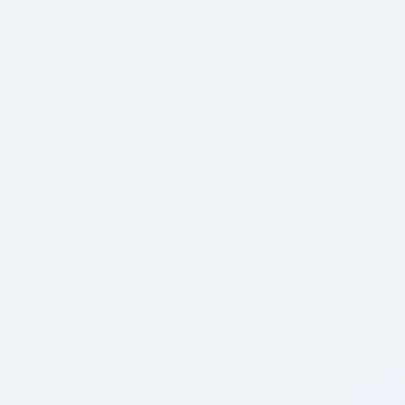
球网避坑指南
2026美加墨世界杯让
球网怎么选？365买球
平台实测与体育买球避
2026-05-01
坑指南
世界杯赌球网风险警
示！美加墨球盘买球网
与永利体育买球网真相
2026-04-25
揭秘
世界杯压球网，2026
世界杯比球站全攻略
——6686体育下球平
2026-04-30
台深度解析
世界杯足球压球网，
2026世界杯观赛新选
择？【五联赛体育网】
2026-05-03
带你全面了解
入坑的新手，只
推荐文章
铺天盖地的推