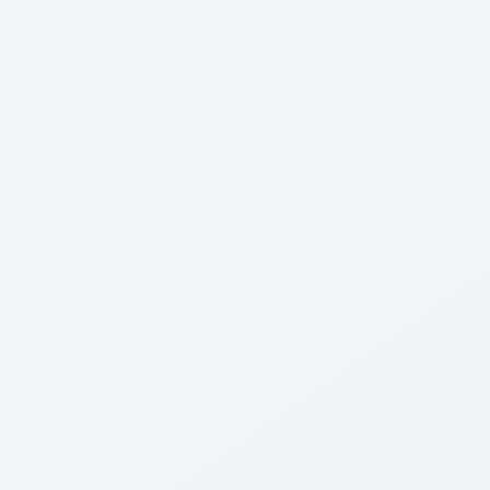
首页
热门战报
深度分
网站首页
>
热门
世界杯下
手必读的
2026-05-20
东宅港足球
东宅港足球专注足球体育资讯，覆盖英
1.
2026世
超、西甲、德甲、意甲、法甲、欧冠、欧
联、世界杯、欧洲杯、亚洲杯、美洲杯、
2.
为什么“欧
中超、亚冠、日职联、韩K联、荷甲、葡
超、巴甲、美职联等全球百余项赛事。提
3.
新手必看：
供快讯战报、战术板拆解、转会内幕及射
手榜统计。从看热闹到看懂门道，这里是
3.1.
1. 
你的一站式足球信息站。