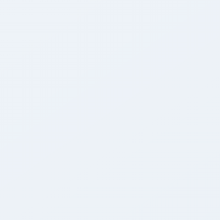
得明白、投得
世界杯买球吧，美加墨
比球站与ag买球网：
2026年球迷必知的三
2026-04-24
大观赛与投注平台深度
解析
世界杯足球网-美加墨
比球网-全讯买球网：
2026年球迷必备的三
2026-04-24
大观赛与资讯平台深度
解析
美加墨世界杯直播，如
何选对平台？美加墨足
球压球与谈球吧买球全
2026-04-24
攻略
标签列表
2026世界杯买球网
(10)
2026世界杯投注
(35)