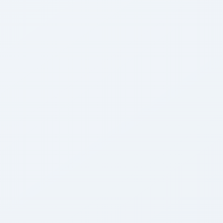
3.2.
2. 
1031
1219
5
文章
标签
分类
3.3.
3. 
4.
2026世
5.
欧洲压球站
5.1.
1. 
网站分类
5.2.
2. 
5.3.
3. 
热门战报
6.
结语：理性
深度分析
转会爆料
2026世界
数据榜单
四年一度的足
赛事前瞻
要想在世界杯