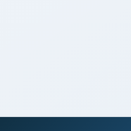
压球站”成了2026世界杯球盘买球赛的首选？
知道，欧洲的博彩监管体系成熟，比如英属马恩岛、直布罗陀、
核标准极其严格。所以2026世界杯期间，不少人会优先考虑
欧洲
特点：
一场比赛，欧洲平台给出的赔率往往比亚洲平台更贴近真实概率，且
牌平台必须隔离客户资金，即使公司倒闭，你的本金也有保障。
了常规胜平负、让球盘，还有角球数、红黄牌、球员进球等数十种细
所有挂着“欧洲”名头的站都靠谱，后面我会教你怎么辨别。
如何筛选靠谱的“世界杯下球网”？
杯是造假平台收割韭菜的高峰期。根据过往经验，我总结了三个核
：