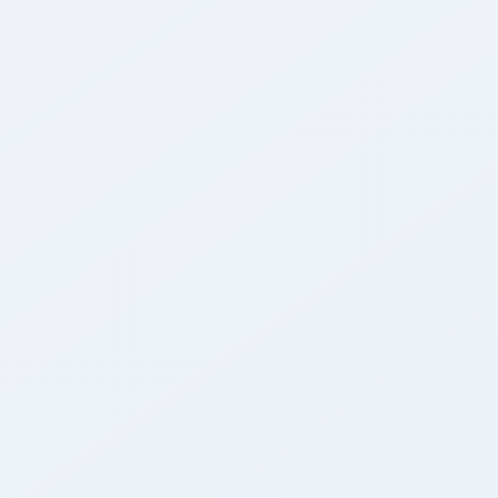
世界杯下球网
真正靠谱？今天咱们就聊聊怎么在
欧洲压球站
上玩