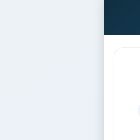
1. 查许可证
加墨球盘站-bet28365
体育足球买球网 全面
2026-06-11
解析2026世界杯投注
真正的
欧洲压
平台【bet28365】
2026年世界杯网-2026
美加墨买球站：如何找
博彩委员会
（
到靠谱的bet28365体育
2026-06-11
官网输入牌照
球盘买球站？【观赛与
管很弱。
安全指南】
2026世界杯网-2026美
加墨球盘买球站-
bet28365体育足球压球
2026-06-11
2. 看赔率稳定
站，2026美加墨世界
杯投注全攻略【2026
美加墨世界杯网-2026
世界杯网】实战指南
美加墨足球压球站-
有些黑平台会
bet28365体育足球买球
2026-06-11
制提现。正规
站：2026年世界杯竞
猜怎么选？【美加墨世
世界杯社区-2026美加
忽低。你可以
界杯】深度盘点
墨足球买球站，
bet28365堵球站深度解
2026-06-11
3. 测出金速
析【球迷必看】