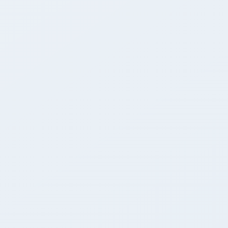
，很多
欧洲压球站
在2026世界杯期间会推出限时活动。但要注
：
白送钱
送50”，通常要求你投注流水达到赠送金额的8倍甚至12倍才能提
达不到流水要求，反而被套住。建议优先选“无流水要求”的赠金
s 免费投注
“免费投注”（Free Bet），赢了只返本金，利润抽走。而“现金投注
拿多少。遇到活动看清条款，别被文字游戏骗。