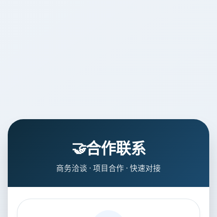
2026美加墨让球规则有哪些不一样？
先说赛制：48队分12个小组，每组前两名和8个成绩最好
的小组第三出线。小组赛就让球盘，淘汰赛更夸张。比
如东道主美国、加拿大、墨西哥，虽然实力不差，但碰
上阿根廷、法国这种，让球数肯定不小。你要做的不是
瞎蒙，而是通过
世界杯让球站
看盘口是不是在诱导。
举个例子：某平台开出一场比赛，早盘让球数过低，临
场突然拉高，很可能说明主力球员伤退或者有内幕消
息。这时候跟风追高，容易掉坑。所以别光看热度，多
对比几个
中欧FIFA买球网
的数据，找找规律。
中欧FIFA买球网怎么挑？这份避坑指南收好