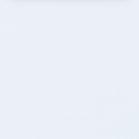
分析工具。比如你支持某个黑马球队，看看让球盘口有
没有被低估，买它受让就多了层观赛乐趣。我有个朋
友，2022年世界杯跟着
让球站
数据分析，每场都做笔
记，最后赢了不少啤酒钱。他总结的经验是：别贪心，
只抓看得懂的盘口。
2026年美加墨世界杯的比赛时间对中欧球迷不太友好
——很多凌晨场。但没关系，提前在
中欧FIFA买球网
上
收藏好自己想玩的场次，睡前挂好分析，第二天早上看
结果，也是一种节奏。
写在最后：理性玩球，享受比赛
无论你是因为热爱足球，还是单纯想体验数据分析的成
就感，
世界杯让球站-2026美加墨让球站-中欧FIFA买球
网
这条路都能让你更深度地参与世界杯。但切记：所有