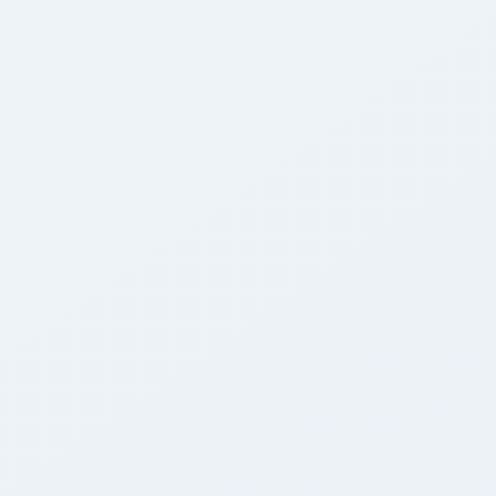
5.
写在最后：理性玩球，享受比赛
什么是世界杯让球站？为什么它这么重要？
简单说，
世界杯让球站
就是提供让球盘口数据的平台。
足球比赛强弱分明，直接猜胜负太没悬念，让球玩法能
让两边看起来更公平。比如德国踢沙特，让两球半，你
买德国赢，他们得净胜三球才算你赢。这种机制让比赛
更有看头，也让不少人愿意花时间研究。
2026年美加墨世界杯扩军到48支球队，强弱差距更明显
了，让球数据自然更复杂。如果你不想只当个吃瓜群
众，想从数据里找点乐子，那
2026美加墨让球站
上的实
时指数、水位变化这些信息，就是你最好的参考工具。
很多老玩家会盯着几个靠谱平台，对比赔率波动，分析
球队近况——这比纯靠直觉猜要靠谱不少。