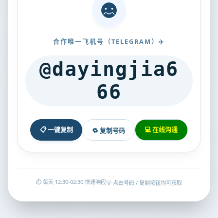
中欧地区有很多
FIFA买球网
，但质量参差不齐。有的界
面花哨，数据更新慢半拍；有的提现麻烦，客服永远不
在线。我给大家列几个重点：
数据实时性
：让球指数变化快，延迟10秒就可能错过最佳时
机。选那些能刷新秒级移动的平台。
盘口丰富度
：除了胜平负，让球、大小球、波胆都要有，尤
其是2026年新赛制下，小组第三出线也有专用盘口。
信誉口碑
：别信广告，去球迷论坛看真实评价，或者问问身
边玩了几年球的老哥。
中欧FIFA买球网
里有些老平台运营超
过十年，相对靠谱。
钱包安全
：支持欧元、加密货币的更好，出入金速度要快，
别等到结算日钱还卡着。
如何利用让球数据，让看球更有滋有味？
说到底，
世界杯让球站
不只是用来下注的。它更像一个