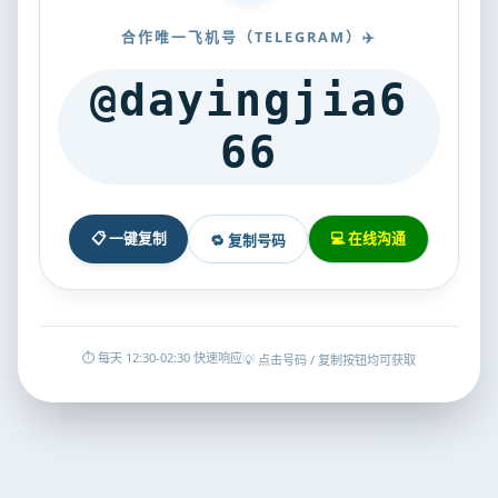
当然，任何平台都有坑。新手最容易犯的错是盲目追“高
水”盘口，以为赔率高就是赚。其实庄家精得像猴，高赔
往往对应低概率事件。我的建议是：
先小额试水，熟悉
盘口规律后再加码
。比如世界杯小组赛首轮，很多球队
还在磨合期，进球数往往偏少，这时候压“小2.5球”比压
“大2.5球”更保险。等到淘汰赛大家拼刺刀，再追大球胜
率更高。
避坑指南：玩体育球盘必须懂的三个原则
无论你选
世界杯体育买球站
还是
bet16压球站
，以下三条
建议能帮你少交学费：
不碰超高赔率串关
：有些平台会推“5串1、6串1”，看着赔率
诱人，但中奖概率比中彩票还低。老老实实单场或2串1就够
了。