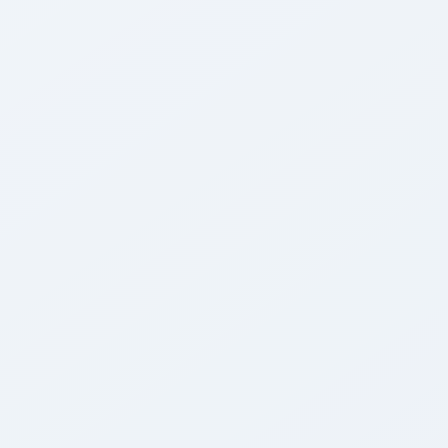
玩，以及bet16压球站到底值不值得一试。
1.
美加墨世界杯体育球盘进球：2026年的新变化
2.
为什么选bet16压球站？老玩家的真实体验
3.
避坑指南：玩体育球盘必须懂的三个原则