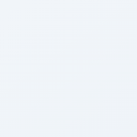
网站首页
>
热门战报
> 正文
世界杯体育买球站-美加墨世界杯体育球盘
进球-BET16压球站，2026美加墨世界杯观
赛指南【世界杯体育买球站】新手必读
2026-05-31
热门战报
107
0
2026年美加墨世界杯的脚步越来越近，球迷们不仅关心
谁将捧起大力神杯，也对“世界杯体育买球站”这类平台产
生了浓厚兴趣。无论是老玩家还是刚入门的朋友，面对
五花八门的体育球盘和进球玩法，总想找个靠谱的地方
参与。今天咱们就聊聊美加墨世界杯体育球盘进球怎么