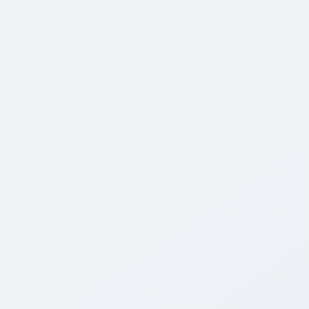
4.
结语：享受比赛，理性参与
美加墨世界杯体育球盘进球：2026年的新变化
2026年世界杯由美国、加拿大、墨西哥联合举办，赛制
从32队扩军到48队，比赛场次多达80场。这意味着
体育
球盘
的选项会更丰富——小组赛强强对话、淘汰赛加时
点球、甚至东道主球队的“主场优势”都成了盘口调整的关
键。比如墨西哥主场的高海拔，或是美国队近年青训崛
起的势头，这些细节都会影响进球数的大小球赔率。很
多平台会针对“美加墨世界杯体育球盘”推出专属活动，比
如进球数猜中翻倍、首球球员特殊赔率等，这时候就需
要一个稳定、出金快的渠道。
说到具体玩法，进球盘最受散户欢迎。你可以猜全场总
进球数（大/小2.5球），也可以猜某队是否零封对手。记