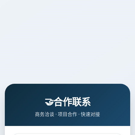
“球盘比球”是什么意思？新手也能看懂的门道
很多刚接触世界杯的朋友听到
美加墨世界杯球盘比球
会
有些懵。其实“球盘”指的是博彩公司开出的让球盘口、大
小球等数据，“比球”则是对比双方真实实力和临场表现。
简单说，就是看盘口和实际比分之间的差距。比如某强
队让两球，最后只赢一个，就属于“赢球输盘”。作为观赛
辅助工具，了解这些能让看直播时多一层乐趣——你可
以在朋友群里预测“这场盘口是否合理”，再对照场上表现
验证。当然，
美加墨世界杯球盘比球
也提醒我们：足球
是圆的，数据仅供参考，激情远远大于公式。
2026美加墨世界杯预选赛亮点：哪些球队值得关
注？