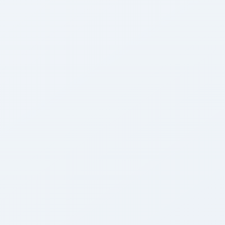
动态，都能让观赛体验更过瘾。今天咱们就聊聊2026美
加墨世界杯预选赛怎么追、怎么看，以及那些值得关注
的球队和场次。
1.
2026美加墨世界杯预选赛直播：哪里看最方便？
2.
“球盘比球”是什么意思？新手也能看懂的门道