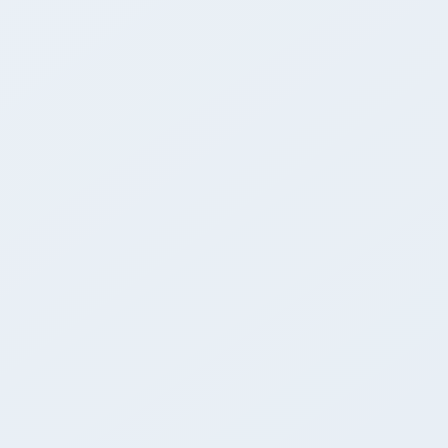
的赛程表，或者关注体育媒体的推送，确保不会漏掉任
何一场
美加墨世界杯预选赛直播
。
最后唠叨一句：2026年美加墨世界杯是历史上首次由三
国联合举办，从预选赛就能感受到浓浓的多元文化氛
围。不管你是为了看球星、学战术，还是单纯享受
美加
墨世界杯球盘比球
的乐趣，都请调好闹钟、备好零食，
好好享受这场足球盛宴吧！
美加墨世界杯
世界杯预选赛直播
上一篇
下一篇
美加墨世界杯体育堵球网-2026世界杯直播吧买球（2026美加墨）观赛指南：别踩坑，这样看球更安心!
2026世界杯体育买球-直播世界杯预选赛，这些观赛与竞猜技巧你掌握了吗？【2026世界杯】购彩指南