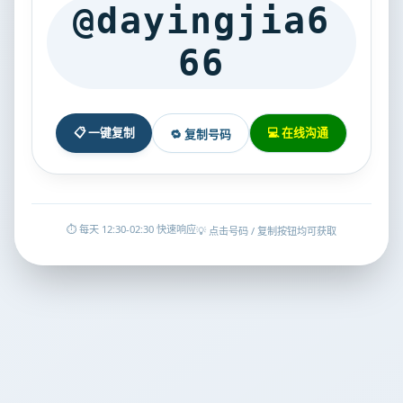
赛直播网
时，可以按以下步骤验证：
查看牌照
：正规平台会在页面底部明确标注政府监管机构
（如马耳他博彩管理局、英国GC等）。如果找不到任何
牌照信息，直接关闭。
检查支付方式
：支持支付宝、微信或主流银行卡充值的相
对可信；只接受加密货币或第三方未知钱包的，风险极
高。
观察直播间
：真正的高清直播网会提供实时比分、数据统
计、多视角切换等功能，而不是仅有一个简陋的视频窗
口。
2026年欧洲联赛观赛与竞猜的实用建议
最后，分享几条亲测有效的经验：第一，别为了“免费”而
牺牲安全。很多
欧洲联赛体育足球买球站高清比赛直播
网
会以免费直播为诱饵，诱导你注册后绑定银行卡，后