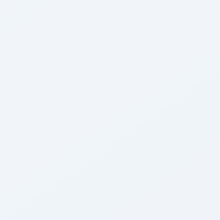
网站首页
>
数据榜单
> 正文
世界杯体育直播网比分直播官网观看入
口，2026看球新姿势！【世界杯体育直播
网】
2026-07-03
数据榜单
65
0
四年一度的世界杯，不仅是球迷的狂欢，更是无数人熬
夜、呐喊、举杯的青春记忆。2026年美加墨世界杯已经
进入倒计时，你是否还在为找不到靠谱的
世界杯体育直
播网比分直播官网观看入口
而发愁？别急，今天我就结
合自己的实战经验，带你彻底搞懂怎么又快又稳地看