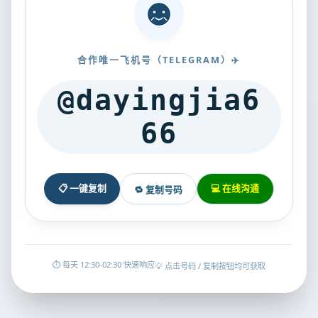
懂球帝/直播吧：
虽然本身不是直播源，但整合了各大直播链
接和
比分直播
数据，适合一边看文字直播一边刷评论。
如果你追求极致的稳定，建议直接通过官方应用商店下载这
些APP，然后从App内搜索“2026世界杯”进入专题，这样获得
的
观看入口
才不会失效。
比分直播怎么查才最快？
很多朋友其实并不需要每场都盯着视频，上班摸鱼、地
铁通勤时，一个靠谱的
比分直播官网
才是刚需。我推荐
三个途径：
平台内嵌的比分模块：
比如咪咕或央视频的赛事详情页，
会实时滚动更新进球、红黄牌、换人信息，延迟不超过5
秒；
专业体育数据网站：
例如雷速体育、7M体育，他们提供
纯文本或者HTML版的比分直播，打开速度快，还附带实
时赔率变化，非常适合深度玩家；