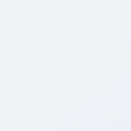
4.
2026年看球避坑指南：警惕这三类套路
为什么你总找不到“官方”入口？
很多人搜了半天“世界杯体育直播网比分直播官网观看入
口”，点进去要么是广告页，要么需要反复下载APP，甚
至还有盗版网站偷偷套取个人信息。其实，
官方入口
的
门槛并不高，关键是要认准几个硬指标：域名后缀是否
为顶级域名、页面是否带有合规的ICP备案信息、直播流
是否稳定且延迟低。2026年转播格局又有新变化，传统
电视平台和几家头部互联网体育平台拿下了独家版权，
比如央视频、咪咕、抖音等，它们提供的
“世界杯体育直
播网比分直播官网观看入口”
通常位于App首页的“体育”或
“赛事”专区，或者在PC端直接搜索“世界杯”即可进入专题