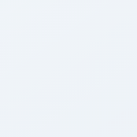
球、查比分，不再被那些卡顿、弹窗、虚假链接坑得团
团转。
1.
为什么你总找不到“官方”入口？
2.
2026年世界杯直播：这几大平台最稳
3.
比分直播怎么查才最快？