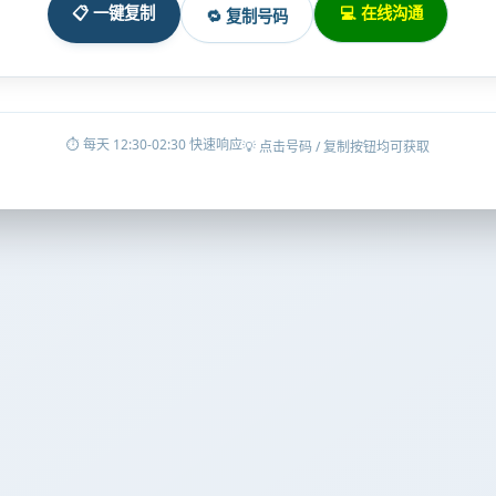
了会员，结果第二天银行卡被盗刷，手机还收到了大量骚扰短信
：比如一串乱码或者仿冒知名平台（比如把“espn”改成“espn88”之
P
：正规平台直接在网页就能看，那些非让你下apk安装包的，大概
上
：只有机器人自动回复，根本找不到真人。
是：优先选那些有公开备案、能查到公司信息的平台。另外，可
联赛的转播权——比如2026年英超、西甲、NBA的版权都被几
小站声称所有比赛免费看，那十有八九是盗播，画质和稳定性都
年观赛的新趋势：AI实时数据与互动
播只是画面清楚就够了。今年很多
体育买球站高清比赛直播网
都
屏幕边缘会同步显示球员跑动热区、传球成功率、预期进球值（
有专业分析师才看得到，现在普通球迷也能边看边刷，聊起球来
法叫“多语言解说切换”，比如一场欧冠比赛，你可以选择英文原