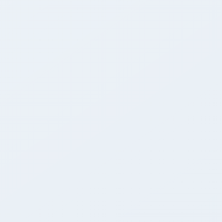
说，甚至粤语
友情链接
上形势自动调
五、总结一
其实说到底，
安全有保障
。
花15分钟，
支持投屏到电
最后啰嗦一句
保持清醒，快
候，咱们随时
体育买球站高