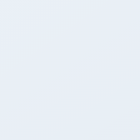
，但能根据场
水、延迟低、
心情。你只需要
看看平台是否
”之类的弹窗。
界杯决赛的时