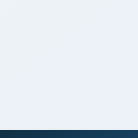
6年观赛的新趋势：AI实时数据与互动
下怎么选最省心
026年选直播平台，你得多个心眼？
台多得像雨后春笋，但真正能做到
体育买球站高清比赛直播网
标
些平台打着“高清”旗号，实际码率低得连球员号码都看不清；还
键时刻比分刷不出来，急死人。更别提那些藏了恶意插件的野鸡
砖头”。
伙儿，别光看名字起得花哨，上手之前先抓三个硬指标：
画质清
有正规的版权合作
。2026年主流平台已经普及了4K HDR直播
上，好平台会自动根据网速切换码率，不让直播变成马赛克。
款热门平台的画质与稳定性对比