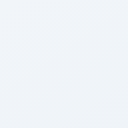
首页
热门战报
深度分
网站首页
>
数据
体育买球
【体育买
2026-07-05
东宅港足球
2026年对
东宅港足球专注足球体育资讯，覆盖英
超、西甲、德甲、意甲、法甲、欧冠、欧
打。身边不少
联、世界杯、欧洲杯、亚洲杯、美洲杯、
中超、亚冠、日职联、韩K联、荷甲、葡
不能跟得上？
超、巴甲、美职联等全球百余项赛事。提
头巴脑的排名
供快讯战报、战术板拆解、转会内幕及射
手榜统计。从看热闹到看懂门道，这里是
你的一站式足球信息站。