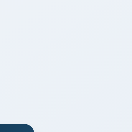
世界杯买球吧，美加墨
比球站与ag买球网：
2026年球迷必知的三
2026-04-24
大观赛与投注平台深度
解析
世界杯足球网-美加墨
比球网-全讯买球网：
2026年球迷必备的三
2026-04-24
准配置的，其
大观赛与资讯平台深度
解析
美加墨世界杯直播，如
有些动不动就卡
何选对平台？美加墨足
站点，看场球
球压球与谈球吧买球全
2026-04-24
攻略
晰度、延迟控
标签列表
，但前提是你的
2026世界杯买球网
(10)
2026世界杯投注
(35)