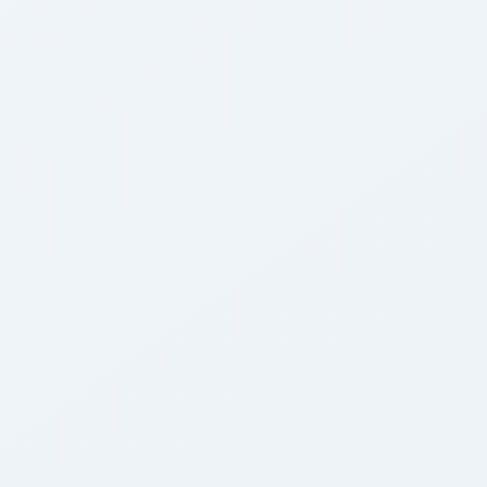
1031
1219
5
文章
标签
分类
网站分类
热门战报
深度分析
转会爆料
1.
一、为什么
数据榜单
2.
二、实测几
赛事前瞻
3.
三、怎么避开