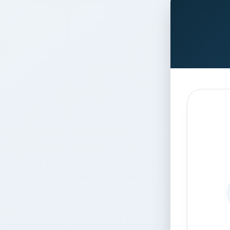
世界杯真人买球-2026
美加墨堵球站-be365压
为了写这篇，
球网：如何避坑选平
2026-06-11
台？【世界杯真人买
自称“高清比
球】实用指南
世界杯在线买球：
平台A
：主打的
2026美加墨投球站怎
感的球迷。
么选？【be365足球
2026-06-11
网】亲测体验
平台B
：号称4
世界杯体育买球：
平台C
：目前我
2026美加墨体球站新
以内，而且多
动向【be365球盘网】
2026-06-11
体验感直接拉
实用指南
平台D
：界面设
世界杯竞猜买球-2026
挑平台不光要
美加墨让球站：如何用
be365买球网稳抓胜
应用商店翻翻
2026-06-11
算？
美加墨世界杯直播，
三、怎么避开
2026压球站怎么选？
【bet28365体育球盘买
2026-06-11
球网】实测体验
跟大伙儿说个
世界杯投球网-2026美