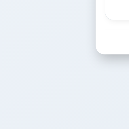
直播网”注册
加墨球盘站-bet28365
体育足球买球网 全面
2026-06-11
有三大特征：
解析2026世界杯投注
平台【bet28365】
2026年世界杯网-2026
域名很随意
美加墨买球站：如何找
强制下载AP
到靠谱的bet28365体育
2026-06-11
客服联系不
球盘买球站？【观赛与
所以我的建议
安全指南】
2026世界杯网-2026美
否签下了主流
加墨球盘买球站-
bet28365体育足球压球
2026-06-11
了，如果某个
站，2026美加墨世界
杯投注全攻略【2026
美加墨世界杯网-2026
世界杯网】实战指南
美加墨足球压球站-
四、2026
bet28365体育足球买球
2026-06-11
站：2026年世界杯竞
别以为高清直
猜怎么选？【美加墨世
世界杯社区-2026美加
界杯】深度盘点
墨足球买球站，
数据看板——
bet28365堵球站深度解
2026-06-11
些数据原本只
析【球迷必看】
还有一种新玩