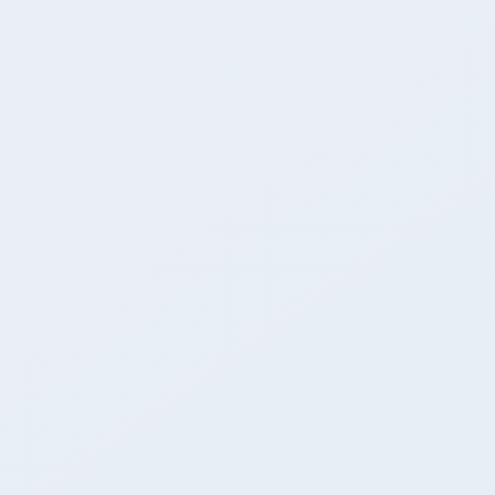
世界杯比赛买球网
亚美体育买球
上一篇
下一篇
世界杯赛事买球网哪个靠谱？美加墨世界杯比球站推荐+完美体育买球指南
世界杯初盘买球网-美加墨世界杯体育比球-kb体育买球，2026年看球新选择【美加墨世界杯】球迷必读
相关文章
世界杯比赛买球网-美加墨
世界杯比赛买球网-美加墨
世界杯投球赛-365bt体育足
体育投球-bte007堵球网：2
球买球网：2026投注实战
026美加墨世界杯投注新趋