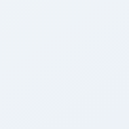
4.
美加墨世界杯比球网 vs 传统博彩公司，差别在哪？
5.
2026世界杯买球注意事项（必读）
为什么2026世界杯买球要选对平台？
这届世界杯由美国、加拿大、墨西哥三个国家联合举
办，时区跨度大，比赛时间对亚洲球迷来说不太友好。
很多朋友白天上班，晚上才能看回放或直播，这时候一
个稳定、赔率又好的
美加墨世界杯比球网
就特别重要。
我试过好几个平台，有的卡顿、有的提现慢，直到朋友
推荐了亚美体育买球，才真正体验到什么叫“丝滑”。
美加墨世界杯比球网的核心指标有哪些？