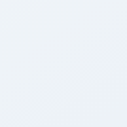
4.
四、球盟会体球网：为什么老玩家都推荐它？
5.
五、写在最后：看球第一，压球第二
一、2026美加墨世界杯：买球前必须知道的几件
事
首先得提醒大家，所有正规的
世界杯球赛买球网
都必须
具备当地合法牌照。2026年世界杯由美国、加拿大、墨
西哥三国联合主办，时差对中国球迷来说比较友好（多
数比赛在北京时间上午到下午），这意味着现场直播和
实时投注的体验会更好。但正因为热门赛事多，平台审
核更要严格——别被那些“高赔率”“秒到账”的野鸡网站忽
悠了。
早在今年年初，球盟会体球网就率先上线了美加墨世界