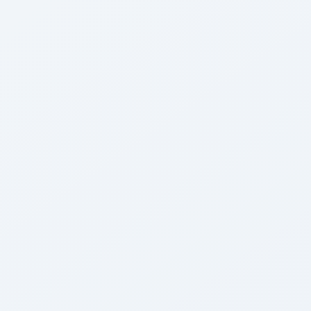
网站首页
>
数据榜单
> 正文
世界杯球赛买球网指南：美加墨世界杯足
球压球首选球盟会体球网（2026最新版）
2026-05-14
数据榜单
114
0
2026年美加墨世界杯的脚步越来越近，全球足球迷的热
情早已被点燃。无论是为了增加观赛乐趣，还是想通过
专业渠道参与竞猜，选择一个靠谱的
世界杯球赛买球网
成了许多球迷的头等大事。市面上平台多如牛毛，但真
正能兼顾安全性、玩法丰富度和用户体验的并不多。今
天咱们就来聊聊，在美加墨世界杯期间，如何通过
球盟