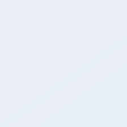
易上头，建议设定每日投注限额。球盟会体球网也有“冷
静期”功能，单日累计投注超过5000元会自动弹窗提醒。
五、写在最后：看球第一，压球第二
2026年的夏天，注定属于美加墨的绿茵场。无论你是支
持梅西的最后一届世界杯，还是想看新星姆巴佩卫冕，
选对
世界杯球赛买球网
能让观赛体验翻倍。球盟会体球
网作为行业老牌，在
美加墨世界杯足球压球
领域确实做
得专业且有温度。
最后啰嗦一句：买球不是赌博，而是给看球加点悬念。
别拿救命钱去博，也别幻想一夜暴富。保持平常心，享
受比赛本身，才是真球迷该有的态度。祝大家2026世界
杯看得过瘾，压得开心！