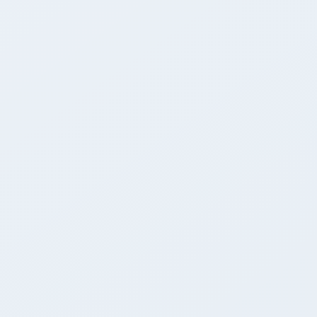
后，弱队之间的实力差距被缩小，很多比赛会陷入“想赢
怕输”的僵局。统计数据显示，近两届大赛的小组赛阶
段，进球数≤2的比赛占比超过45%。
具体操作：找两支防守纪律好、但进攻效率低的球队
（比如日本vs厄瓜多尔这种），直接下“小2.5球”。虽然
赔率低，但命中率稳定在六成以上。配合“世界杯体育堵
球站”的倍投策略（比如连输两次后翻倍），一个世界杯
周期下来，整体收益能跑赢银行理财。
另外提醒一句：
千万别追热门球队的连胜盘口
。2026年
大赛密集，强队往往会在小组第三轮轮换阵容，这时候
盘口数据会严重失真。比如法国队如果提前出线，主力
休息时盘口给出的“让一球/球半”就是典型的诱盘，坑的就
是看见名字就下单的新手。