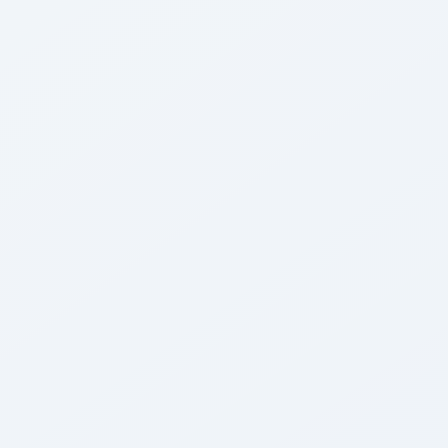
网站首页
>
数据榜单
> 正文
世界杯体育堵球站，2026美加墨世界杯体
育球盘赛全攻略【欧洲杯FIFA买球盘】新
手避坑指南
2026-05-17
数据榜单
113
0
各位球友，2026年注定是足球迷的狂欢年——美加墨世
界杯即将打响，欧洲杯的余温还没散尽，全球的目光都
聚焦在绿茵场上。与此同时，“世界杯体育堵球站”、“美
加墨世界杯体育球盘赛”、“欧洲杯FIFA买球盘”这些关键
词也成了不少玩家搜索的热点。咱们今天不整那些虚头