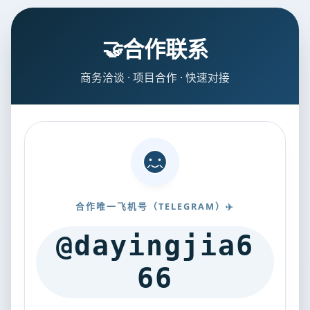
这些盘口看似简单，实则隐蔽性极强。
举个例子：某个热门球队的“半场领先+全场赢球”赔率特
别诱人，但如果你不了解该队近期的体能分配策略（比
如主教练喜欢上半场留力），很可能就是送钱。我建议
大家玩“欧洲杯FIFA买球盘”时，先画一条底线：
不碰赔率
超过3.5的单场独赢
，尤其当对手是防守型球队时。这不
是怂，是给钱包上个保险。
世界杯体育堵球站的选择逻辑：安全比返水更重要
搜索“世界杯体育堵球站”的人，十有八九是被广告里的
“高返水”“秒提现”吸引。但2026年监管环境更严了，不少
小站为了揽客，把赔率调得虚高，实际上你赢了大钱根
本取不出来。我在圈子里混了五年，见过太多“提现失败”
的案例。