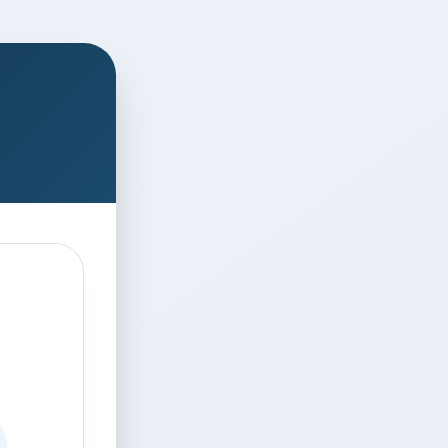
，买让球方的人
世界杯买球网
(16)
结合近期状态、
世界杯足球买球网
(13)
的数据派。
2026世界杯
(16)
世界杯足球网
(13)
世界杯投球网
(15)
第一，是不是有
回复根本来不
世界杯体育买球
(14)
真人让球网
一
2026世界杯投注指南
(11)
历史记录？这
世界杯足球买球
(15)
2026美加墨世界杯
(13)
奖金。但要注
世界杯买球赛
(13)
得玩满10倍流
世界杯买球站
(13)