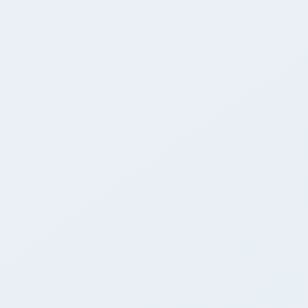
度会拉大，可能出现让三球甚至四球的情况。但要注意，大比分
少见，多数强队会收着踢（比如保存体力、避免伤病）。所以碰
别贪高水，选“让平”或“让负”往往更稳
。这也是很多
真人让球网
6年会有三场世界杯比赛在上午进行（因为时差关系），这对亚洲
早场盘的流动性往往不足，赔率容易虚高。如果你发现某个
世界
明显高于主流平台，警惕是陷阱——要么是平台在诱盘，要么是
：别让世界杯变成负担
杯是全世界球迷的节日，
让球盘
只是添个乐子。我见过太多人因
网贷去翻本。真正的老玩家都清楚：
设置单场止损线（比如一场最
关页面看球，绝不追单
。你可以找两三个球友建个群，每次买之
高判断力，又能互相监督。