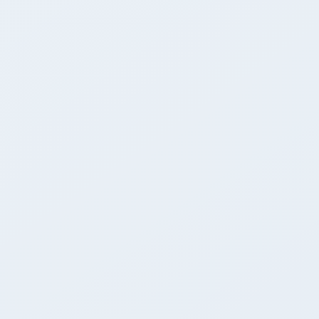
赢球在世界杯
到深盘让球，
资深玩家常用
玩家是利好，但
杯押球网
的早
数据延迟。
为连输几场就
多输200
前互相分析下