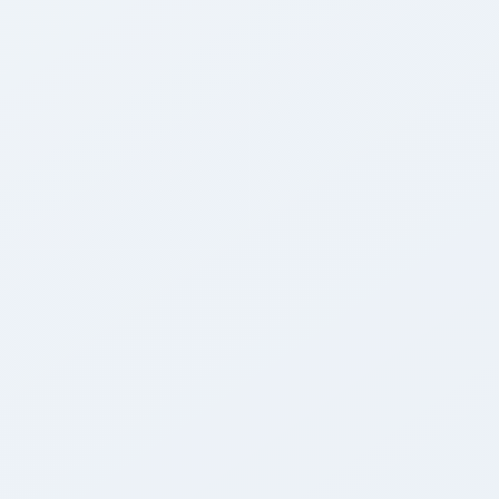
球网避坑指南
2026美加墨世界杯让
球网怎么选？365买球
平台实测与体育买球避
2026-05-01
坑指南
世界杯赌球网风险警
示！美加墨球盘买球网
与永利体育买球网真相
2026-04-25
，成了不少人
揭秘
世界杯压球网，2026
这些内容，但说
世界杯比球站全攻略
实在在的玩法
——6686体育下球平
2026-04-30
台深度解析
世界杯足球压球网，
2026世界杯观赛新选
择？【五联赛体育网】
2026-05-03
带你全面了解
推荐文章