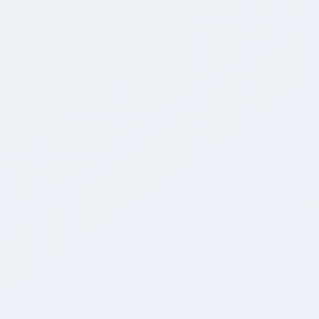
世界杯买球吧，美加墨
比球站与ag买球网：
2026年球迷必知的三
2026-04-24
大观赛与投注平台深度
解析
世界杯足球网-美加墨
比球网-全讯买球网：
2026年球迷必备的三
2026-04-24
大观赛与资讯平台深度
解析
美加墨世界杯直播，如
何选对平台？美加墨足
球压球与谈球吧买球全
2026-04-24
攻略
就是为了平衡两
胜3球以上才算
标签列表
，强弱对话会比
对应的实际结
2026世界杯买球网
(10)
2026世界杯投注
(35)