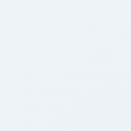
最新文章
体育世界杯买球网：
2026美加墨体育买球
站实战评测【be365堵
2026-06-11
球网】新手必看
世界杯足球买球：
2026美加墨体育球盘
先搞清楚“让
买球站怎么选？
2026-06-11
【be365投球网】实战
指南
世界杯买球入口-2026
很多人一听到
美加墨体育足球压球
站-be365体球网，你怎
队实力差距。
2026-06-11
么选？【2026美加墨
赢。这跟现实
世界杯】观赛与竞猜攻
世界杯线上买球新趋
以往更多，
让
略
势：2026美加墨体育
足球买球站与be365让
2026-06-11
果。
球网实战指南