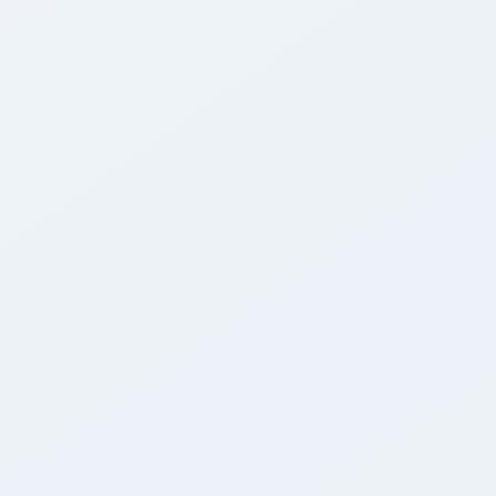
球”到底是怎么回事
“让球”就头大，觉得比普通胜负盘复杂多了。其实说白了，让球
比如巴西踢中国，巴西让两球半，那你买巴西的话，巴西必须净
里的强弱队差距是一个道理。2026世界杯因为扩军到48支球队
球盘
的玩法也会更频繁。想玩明白，第一步就是搞懂每个让球数