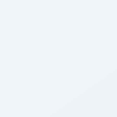
析
转会爆料
数据榜单
赛事前瞻
榜单
> 正文
球网-2026世界杯让球赛，真人让球网怎
押球网】避坑指南
数据榜单
133
0
界杯快来了，让球盘到底怎么玩？
让球”到底是怎么回事
和普通平台有啥区别？
个平台值不值得用？