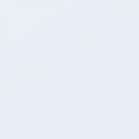
一句话：足球
下一篇
世界杯压球网-2026世界杯体球赛-AG足球压球网，2026世界杯球迷必备的观赛平台【世界杯压球网】全面解析