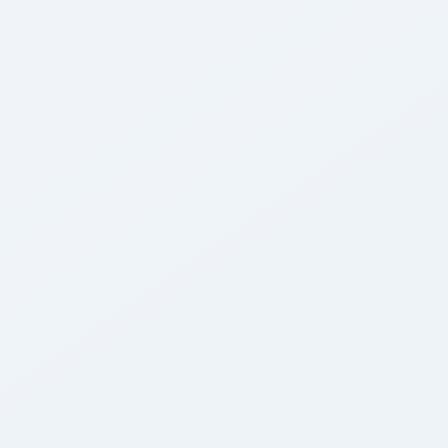
关于我们
么选？
合作联系TG：
@XINYUSEO
热门文章
世界杯体育足球压球
站！2026世界杯体球
网与中欧体育站深度评
2026-05-02
测【2026世界杯】权
威指南
世界杯投球网怎么选？
2026美加墨世界杯体
育压球全攻略，亚洲买
2026-05-01