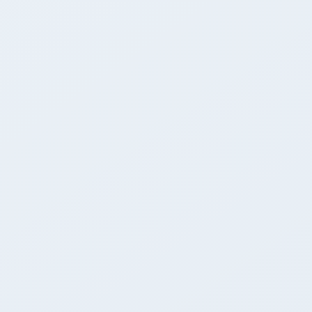
杯就在眼前了，不管你是老手还是刚接触
世界杯押球网
的新人，记住
包是方的。
2026世界杯让球赛
世界杯让球网新视角：2026世界杯压球赛策略解析【全讯新2du球网】