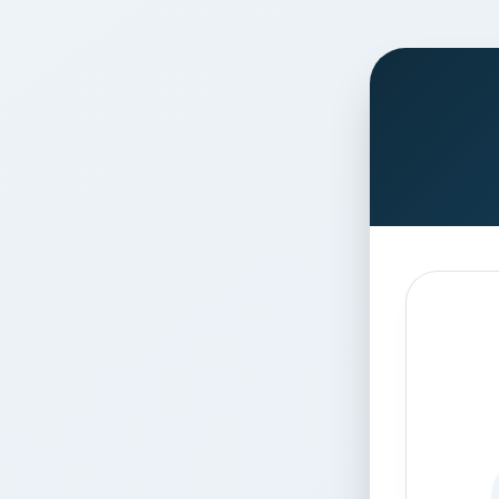
世界杯真人买球-2026
举个真实例子
美加墨堵球站-be365压
全输。这种“
球网：如何避坑选平
2026-06-11
伤病、甚至裁
台？【世界杯真人买
球】实用指南
世界杯在线买球：
2026美加墨投球站怎
真人让球网
么选？【be365足球
2026-06-11
网】亲测体验
世界杯体育买球：
市面上打着“
2026美加墨体球站新
真人客服实时
动向【be365球盘网】
2026-06-11
实用指南
及。第二，出
世界杯竞猜买球-2026
般承诺24小
美加墨让球站：如何用
be365买球网稳抓胜
能帮你复盘自
2026-06-11
算？
另外，202
美加墨世界杯直播，
2026压球站怎么选？
意：
世界杯押
【bet28365体育球盘买
2026-06-11
水才能提现。
球网】实测体验
世界杯投球网-2026美