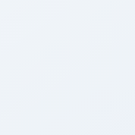
1.
2026美加墨世界杯：买球新趋势
2.
怎么选盘口？必赢买球的底层逻辑
3.
三大技巧：让你在2026美加墨玩得更稳
4.
常见陷阱与避坑指南
5.
结语：享受足球，理性买球