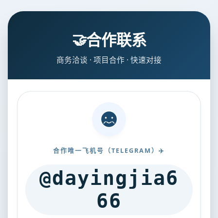
的真实状态比看名气更重要。比如美加墨三个东道主的
主场优势、气候适应度、球员伤病情况，这些都能直接
影响盘口走向。另外，亚盘和欧盘的转换也是关键——
当你发现某场比赛的“世界杯体育球盘买球”赔率出现异常
波动时，往往意味着机构在调整风险，这时候跟住资金
流向，胜率会更高。
三大技巧：让你在2026美加墨玩得更稳
分散投注
：别把资金压在一场“2026美加墨体育球盘买球”
上，建议把总预算拆成10份，每场投入不超过20%。这样即
使连输几场，也能保住本金。
关注实时数据
：赛前1小时的阵容名单、天气报告、球员社交
媒体动态，这些碎片信息往往是“必赢买球”的胜负手。举个
例子，上届世界杯某强队核心赛前被曝感冒，盘口瞬间跳
水，提前跟进的玩家都赚了。
拒绝情绪化
：很多玩家会因为喜欢梅西或C罗而无脑买他们