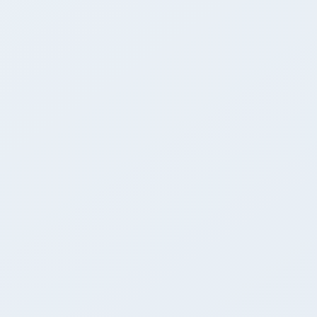
问题；但如果你想靠它发财，那你已经输了一半。回到
世界杯体育足球压球网-2026美加墨体育足球压球网-bt8
88体育足球买球网
这个话题，记住安全第一、体验第
二、活动第三。今年的美洲大陆注定精彩，但精彩的首
先是球，其次才是球旁边的数字。祝你看球开心，压球
理性。
世界杯体育足球压球网
bt888体育足球买球网
上一篇
下一篇
世界杯让球网-2026美加墨让球网（bt888投球站）解析：小白如何选对平台？
美加墨世界杯买球站，靠谱吗？2026年看球+下注的完整攻略【美加墨体育球盘进球】
相关文章