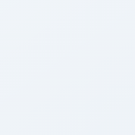
家心里都会蹦出同一个问题：到底哪个平台靠谱？别
急，这篇文章不搞那些虚头巴脑的排行榜，我用这几年
踩过的坑、问过的老手，给你拎几条实在的选平台法
则。
1.
为什么2026美加墨世界杯让压球网选择更关键？