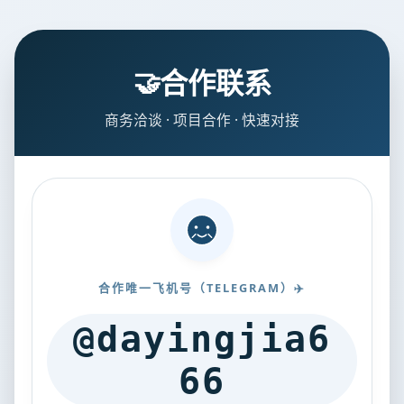
“世界杯体育足球压球网”到底看哪三个硬指标？
别被花里胡哨的促销活动带偏，我总结了三步筛选法，
你照着做基本不会踩雷：
资金安全第一。
先看平台有没有正规牌照，比如库拉索或马
耳他博彩牌照。没牌照的再便宜也别碰。
风控机制稳不稳。
2026年很多平台引入了AI防作弊系统，但
有的系统过于激进，正常赢几场就被限额。你可以用小号下
几注测试下，如果胜率超过60%就被提示“异常”，那赶紧
换。
赛事直播流畅度。
美加墨世界杯场次密集，很多平台边直播
边让你下注。如果直播卡顿超过3秒，你看到的赔率已经延
迟，这时候下注等于盲打。建议优先选有独立CDN加速的网
站。
2026美加墨压球网有哪些隐藏玩法？