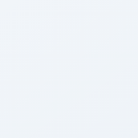
首页
热门战报
深度分
网站首页
>
数据
世界杯外
选？【B
2026-06-04
东宅港足球
2026年的
东宅港足球专注足球体育资讯，覆盖英
超、西甲、德甲、意甲、法甲、欧冠、欧
一边讨论着“
联、世界杯、欧洲杯、亚洲杯、美洲杯、
中超、亚冠、日职联、韩K联、荷甲、葡
理解大家想在
超、巴甲、美职联等全球百余项赛事。提
眼睛。今天咱
供快讯战报、战术板拆解、转会内幕及射
手榜统计。从看热闹到看懂门道，这里是
你的一站式足球信息站。