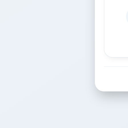
世界杯真人买球-2026
洁，实时赔率
美加墨堵球站-be365压
球网：如何避坑选平
2026-06-11
律保护，真要
台？【世界杯真人买
球】实用指南
世界杯在线买球：
bet36压
2026美加墨投球站怎
么选？【be365足球
2026-06-11
网】亲测体验
为了写这篇分
世界杯体育买球：
2026美加墨体球站新
赛事覆盖全
：
动向【be365球盘网】
2026-06-11
玩法多样
：除
实用指南
过瘾。
世界杯竞猜买球-2026
提现速度
：我
美加墨让球站：如何用
缺点也有：
be365买球网稳抓胜
2026-06-11
算？
中文客服响
美加墨世界杯直播，
页面偶尔卡
2026压球站怎么选？
总的来说，
be
【bet28365体育球盘买
2026-06-11
球网】实测体验
2026美加
世界杯投球网-2026美