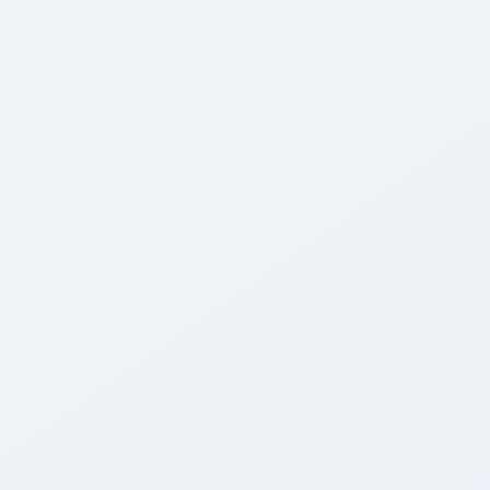
买球网，为什么让人又爱又怕？
杯体育压球赛：正规和外围有啥区别？
球网深度体验：优缺点都说清楚