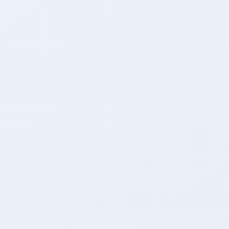
加墨球盘站-bet28365
体育足球买球网 全面
2026-06-11
最后想掏心窝
解析2026世界杯投注
平台【bet28365】
理，但足球的
2026年世界杯网-2026
美加墨买球站：如何找
赛，记住三条
到靠谱的bet28365体育
2026-06-11
类平台虽然方
球盘买球站？【观赛与
安全指南】
2026世界杯网-2026美
谈其他，你说
加墨球盘买球站-
bet28365体育足球压球
2026-06-11
站，2026美加墨世界
世界杯外围买
杯投注全攻略【2026
美加墨世界杯网-2026
世界杯网】实战指南
美加墨足球压球站-
bet28365体育足球买球
2026-06-11
站：2026年世界杯竞
猜怎么选？【美加墨世
世界杯社区-2026美加
上一篇
界杯】深度盘点
墨足球买球站，
bet28365堵球站深度解
2026-06-11
析【球迷必看】