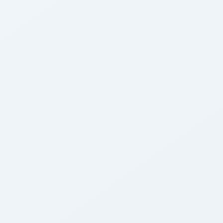
析
转会爆料
数据榜单
赛事前瞻
榜单
> 正文
围买球网，2026美加墨世界杯体育压球
ET36压球网】实测分享
数据榜单
86
0
夏天，整个北美都因为美加墨世界杯而躁动起来。身边不少朋友一
世界杯外围买球网”到底靠不靠谱。说实话，作为一个看了十几年
激动人心的比赛里加点“小期待”的心情，但怎么选正规的体育压
们就聊聊这个热门话题，顺便说说我对bet36压球网的实际体验