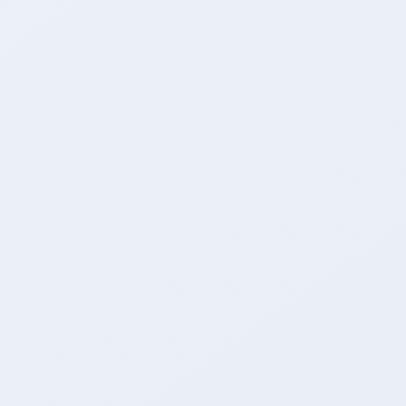
球
。所谓的“外围买球”“盘口推荐”均属于违法行为。
真正的足球爱好者，关注的是比赛的技战术、球员的拼
搏精神，而不是赔率与输赢。与其花心思研究“买球”，不
如约上三五好友，备好零食啤酒，纯粹地享受这场四年
一度的盛宴。2026年世界杯的亮点包括
48支球队、104
场比赛
，创历史之最，单是小组赛就足够你从早看到
晚。
四、写在最后：2026，去现场或守在屏幕前
无论你打算亲临北美感受“
美加墨世界杯足球买球
”的激
动，还是选择在家通过“
世界杯外围直播
”追踪战况，2026
年都将成为足球史上浓墨重彩的一笔。提前做好攻略、
避开非法渠道，才能让观赛体验更纯粹。记住：足球的
快乐，从来不在赌注里，而在每一次传球、每一次欢呼