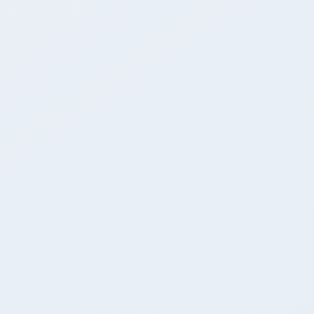
中。我们2026见！
美加墨世界杯
世界杯外围直播
上一篇
下一篇
世界杯足球比球（美加墨世界杯直播）观赛全攻略，2026年高清渠道与赛程亮点！
2026世界杯体育压球-世界杯亚洲区直播网：亚洲区预选赛最新赛程与观赛指南【2026世界杯体育压球】独家分析
相关文章
美加墨世界杯体育球盘比球
（美加墨世界杯球盘买球