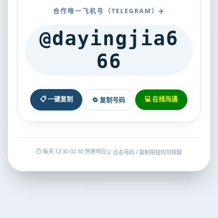
社交媒体实时片段：
Twitter（X）、Instagram、TikTok上
大量用户会发布现场短则，配合#FIFAWorldCup标签可及
时获取进球集锦。
本地体育酒吧：
如果你身在北美，不妨前往城市中心的体
育主题酒吧，那里通常会播放所有场次，氛围极佳。
球员视角/训练直播：
部分球队（如巴西、阿根廷）会在
官方YouTube频道发布赛前公开训练和更衣室花絮，属于
典型的“外围直播”内容。
需要提醒的是，任何非法盗播网站不仅画质低劣、卡顿
严重，还存在恶意软件风险。搜索“世界杯外围直播”时，
尽量选择标注“官方授权”的平台。
三、理性观赛：远离非法赌球陷阱
近期，“美加墨世界杯足球买球-世界杯外围直播”的搜索
量突然飙升，部分原因与网络赌球广告的恶意引流有
关。必须严肃指出：
中国法律严禁任何形式的网络赌