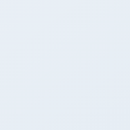
五联赛体育足球比球
美加墨世界杯外围直播网
上一篇
下一篇
火狐压球网〗英亚玩球网-be365球盘站！三大主流平台深度对比，【2026年玩家实测】告诉你哪个更靠谱？
优德足球站-美加墨世界杯预选赛直播回放！全方位观赛指南与精彩回顾【优德足球站】
相关文章
美加墨世界杯外围直播网直
世预赛比球网-美加墨世界
播官网观看入口！2026场
杯外围直播网！2026世预
外必看攻略【美加墨世界杯
赛观赛必备【世预赛比球
COPYRIGHT © 2010-2026
东宅港足球「全球足球，一网打尽——你的私人赛事情