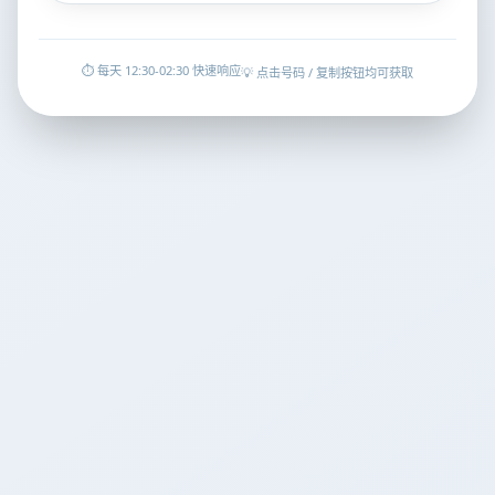
这个平台的名字就说明了一切：它把重心放在了
美加墨
世界杯外围直播网
这个细分领域上。从2025年预选赛开
始，它就专门搬运各大洲的场次，哪怕是圣马力诺VS直
布罗陀这种冷门比赛都能找到。另外它还提供多视角回
放和战术分析板，适合骨灰级球迷抠细节。不过五大联
赛的覆盖率稍弱，只保留了热门场次。
怎么组合使用？
我的建议是：如果你主要看五大联赛，偶尔关心世界杯
外围赛，选“全体育”最省心；如果你是白嫖党，那“球速
直播”加一个备用站就够了；如果只追国家队比赛，直接
上“外围直通车”。另外提醒一句，2026年美加墨世界杯的
正赛直播权大概率会被央视和咪咕拿下，外围赛阶段倒
可以先用这些网站过度。