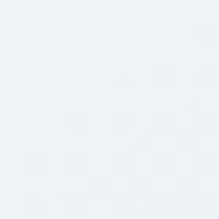
4.
2026年世界杯，这些球队和球员值得重点关注
5.
避免踩坑：这些细节99%的人会忽略
为什么说美加墨世界杯进球站是球迷的“新大陆”？
以往看世界杯，大家要么蹲在电视前干瞪眼，要么到处
翻网页找数据，信息零散还容易错漏。2026年这届可不
一样，
美加墨世界杯进球站
把赛程、比分、球员数据、
历史交锋全整合在一起，还结合了和记体育的实时分析
功能。比如你想知道墨西哥队主场作战时进球效率有多
高，或者美国队新星在热身赛中的射门转化率，点开就
能看到可视化图表，比传统数据网站直观十倍。
我自己试了几次，发现它的预测模型特别接地气——不
是那种一堆专业术语的AI报告，而是用日常语言告诉你
“这场比赛大概率开场20分钟有进球”或者“双方后卫转身