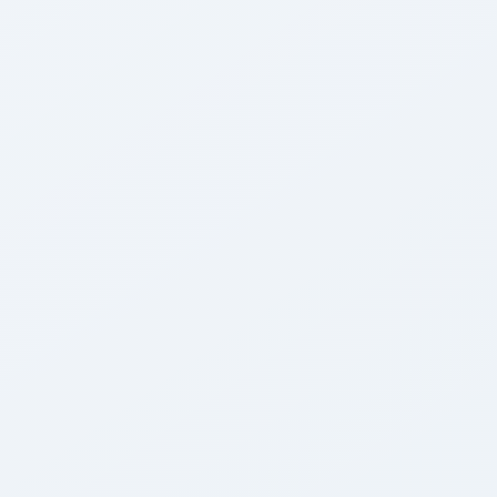
世界杯期间看得过瘾、玩得明白。
1.
为什么说美加墨世界杯进球站是球迷的“新大陆”？
2.
和记体育如何帮你“读懂”进球密码？
3.
新手小白也能用的操作指南