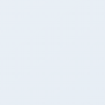
相关文章
美加墨买球网免费高清观看
世预赛体育直播赛事在线观
直播，2026球迷必看的几
看免费直播站，2026赛程
个靠谱入口（亲测分享）
怎么看？这几个细节别忽略
世界杯买球直播网录像免费
体育买球软件免费高清观看
高清观看直播，熬夜看球不
直播，2026年实测体验分
将就！
享【体育买球】