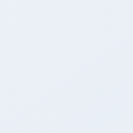
年轻球员方面，建议关注加拿大新星乔纳森·戴维，他在
门前的冷静程度远超同龄人，数据站显示他的射门转化
率在北美区预选赛高达28%。还有美国队的普利西奇，
虽然年纪稍长，但关键战的经验无人能及。如果你在
美
加墨世界杯进球站-和记体育
里订阅了“个人球员追踪”，
就能实时收到他跑位热点的推送，非常方便。
避免踩坑：这些细节99%的人会忽略
最后提醒几个实战要点。第一，
不要只盯着进球数据
看
，比如控球率、犯规次数、角球数往往能提前预示进
球。第二，
注意时间节点
：上半场结束前（第40-45分
钟）和下半场开始后（第50-55分钟）往往是进球高发
期，这个规律在数据站的“时间轴”功能里展示得很清楚。
第三，
结合伤病名单
：有时候核心球员缺阵，数据会失