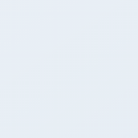
世界杯体育球盘比球
九州体育压球网
上一篇
下一篇
世界杯球盘比球（2026美加墨体育球盘赛）有哪些新看点？九州体育买球网深度解析
世界杯足球买球-2026美加墨体育投球赛新玩法！【九州体育下球网】
相关文章
世界杯体育球盘比球，202
世界杯体育球盘比球-美加
6美加墨体育压球赛新玩
墨体育让球网-ebet体球
法？【bet3365堵球网】深
网：2026美加墨世界杯观