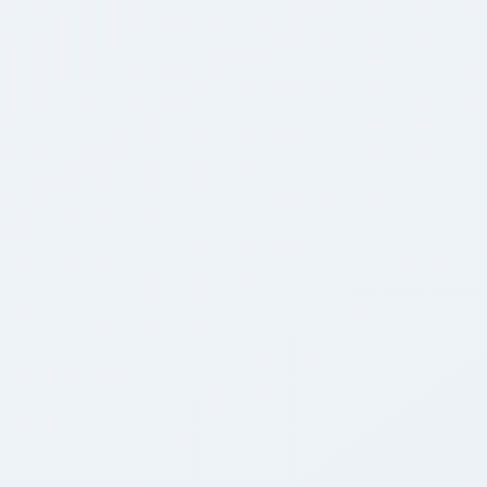
5.
五、压球赛误区排雷：别踩这些坑
6.
六、2026美加墨体育压球赛实战策略
一、2026美加墨世界杯：比球盘口的新变化
这一届世界杯的规模扩大到了48支球队，赛程更密集，
比赛场次更多。从小组赛到淘汰赛，几乎每天都有多场
对决。盘口玩法也随着赛事结构的变化而丰富起来。比
如，传统的大小球、让球盘依然主流，但
世界杯体育球
盘比球
里多了不少“球队晋级路径”类的长线投注选项。你
可以押注某支黑马能否杀入四强，也可以选择“哪支球队
小组赛全胜”这类高赔率玩法。
另外，场地因素也值得琢磨。美加墨三国时区不同，比
赛时间跨度大，有的场次在下午，有的在深夜。这直接
影响球员状态和盘口走势，老玩家都知道，这种地理差