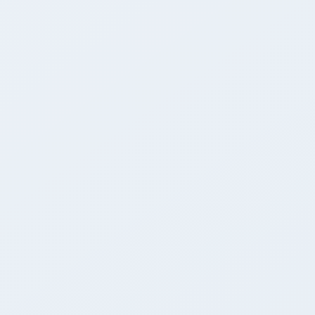
制度（每半场最多补时10分钟），这直接拉高了90分钟
后的进球概率。因此，买“最后15分钟进球”或“补时阶段
进球”的
比球
选项，值得重点关注。
五、压球赛误区排雷：别踩这些坑
我在2018年和2022年世界杯都踩过坑，现在总结出来给
大家避雷：
盲目追热度
：热门球队赔率低，但赢不了盘的情况很多。
比如英格兰经常赢球输盘。
忽略小组赛第三轮
：有的队已经出线会轮换，
体育压球赛
盘口往往有陷阱。建议重点关注无欲无求的球队可能放
水。
不要迷信“内部消息”
：网上那些所谓必赢公式，99%是骗
局。真正靠谱的还是自己看数据，或者参考九州体育压球
网的大数据胜率榜。