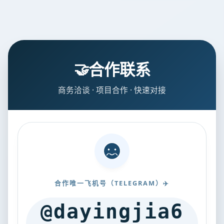
发。建议每次投入不超过总资金的10%。
举个例子，小组赛阶段美国对阵某中北美球队，主队让
一球半。如果你觉得美国队进攻犀利但后防不稳，那么
买“大小球”可能比买让球盘更合适。这类交叉分析，在九
州体育压球网的社区里有不少老炮分享经验。
三、为什么越来越多玩家选择九州体育压球网？
市面上平台不少，但
九州体育压球网
在2026年美加墨世
界杯期间做了一些升级。首先是
即时滚球
功能，哪怕比
赛已经开始，你依然可以根据场上局势随时投注——比
如看到某队获得点球，立刻买进球，赔率会实时变动。
其次，他们针对世界杯推出了“比分串关”活动，选三场比
分全中，奖金翻倍。
另外，
九州体育压球网
的客服响应速度很快。有次我在