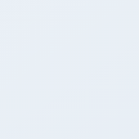
六、2026美加墨体育压球赛实战策略
最后分享一套简单实用的策略：小组赛第一轮先观察，
不要急着出手。等第二轮找到各队真实状态后，再结合
九州体育压球网
的波动盘口入场。比如，某支弱队第一
场输得很惨，但核心主力没伤，第二场盘口很可能开
深，这时候买弱队受让反而有肉吃。
记住，
世界杯体育球盘比球
核心不是预测胜负，而是管
理风险和情绪。2026年美加墨世界杯只有一个月，别让
一场球毁了看球的快乐。祝大家玩得开心，稳中求胜。
如果你还没找到靠谱平台，不妨试试
九州体育压球网
，
注册后记得先领新手礼包，还能免费参与预测抽奖。好
戏刚刚开始，我们球场上见！