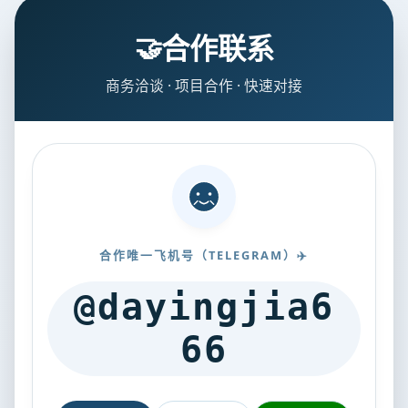
赛，它可能提供超过50种投注选项，从常规的胜平负到
“哪支球队先开角球”、“球员进球时间区间”这种细节玩
法。但提醒一句：
玩这种精细盘口前，一定要先吃透规
则
，不然很容易被看似诱人的赔率误导。
2026年堵球网选择指南：关键点别忽略
面对市面上五花八门的网站，怎么挑才不会踩雷？记住
这三条：
看资质
：靠谱的
世界杯堵球网-美加墨体育买球站-hg体育买
球站
都会在页脚挂出合规牌照，比如库拉索、马耳他等地的
牌照，或者北美本土的州级许可证。
看用户评价
：别光看官网宣传，去论坛、社群里搜一下有没
有出金慢、锁账号的投诉。真实玩家的反馈比任何广告都靠
谱。
看数据来源
：专业的体育数据供应商就那么几家（比如