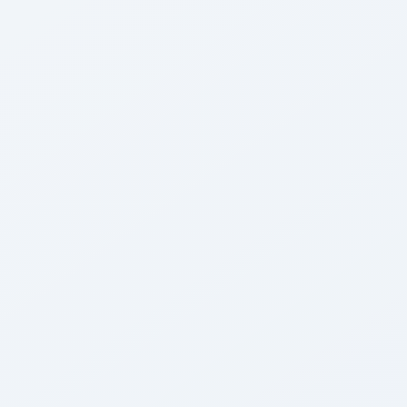
网站首页
>
转会爆料
> 正文
世界杯堵球网-美加墨体育买球站-HG体育
买球站：2026美加墨世界杯观赛与投注指
南【实用干货】
2026-05-11
转会爆料
121
0
2026年美加墨世界杯的脚步越来越近，全球球迷的热情
早已被点燃。作为资深体育迷，你或许已经在研究赛
程、分析球队，甚至开始考虑在哪里获取可靠的投注信
息。今天我们就来聊聊
世界杯堵球网-美加墨体育买球站-
hg体育买球站
这些关键词背后的真实情况，帮你避开