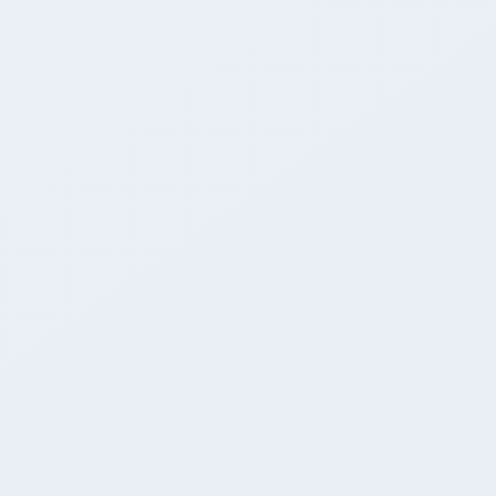
最近网上出现不少打着
世界杯堵球网
旗号的钓鱼网站，
套路包括：
“首充送10倍彩金”——这种通常是提现条件极其苛刻，你
永远凑不够流水。
“专家内幕推荐”——真正有实力的分析师不会到处刷广
告，那些吹得天花乱坠的往往就是托。
“扫码下载APP”——非官方渠道的APP风险极高，轻则泄
露隐私，重则手机被植入病毒。
记住一句话：
永远不要在不明链接里输入银行卡或密码
信息
。
写在最后：理性观赛，安全第一
2026年美加墨世界杯是足球盛宴，也是骗子们活跃的高
峰期。无论你选择使用
世界杯堵球网-美加墨体育买球站-
hg体育买球站
中的哪一个，都要保持冷静头脑。建议把