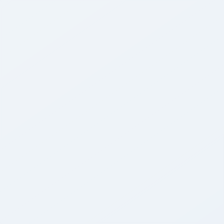
4.
2026年堵球网选择指南：关键点别忽略
5.
如何利用这些网站提升观赛体验？
6.
避坑提醒：这些“福利”千万别信
7.
写在最后：理性观赛，安全第一
什么是世界杯堵球网？它和普通体育网站有啥区
别？
很多朋友第一次听到“堵球网”这个词，可能会觉得有点陌
生。其实它跟传统的体育资讯网站不同，主要聚焦在赛
事数据分析、赔率变动和实时比分上。比如
世界杯堵球
网-美加墨体育买球站-hg体育买球站
这类平台，通常会提
供更专业的深度内容：包括球队历史交锋记录、球员伤
病动态、甚至裁判执法风格分析。这些信息对想要理性
评估比赛的朋友来说，确实很有价值。