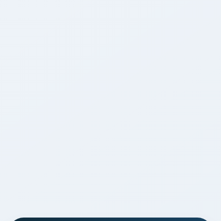
美加墨体育买球站：2026年世界杯的新玩法
2026年世界杯由美国、加拿大和墨西哥联合举办，这是
历史上第一次由三个国家共同承办。美加墨体育买球站
针对这一特点做了很多本地化调整。比如它整合了北美
三大联赛的转会信息，还会根据时差给亚洲用户推送适
合的观赛时间表。另外，由于北美体育博彩合法化进程
加速，这类站点在合规性上比以往更严格，用户资金安
全相对更有保障。
hg体育买球站：为什么老玩家都盯着它？
hg体育买球站在圈内口碑一直不错，主要是因为它的数
据更新速度和盘口深度。举个例子，一场普通的小组