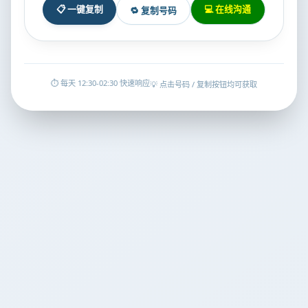
Opta、StatsPerform），如果网站连这些基本数据都报错，
果断放弃。
如何利用这些网站提升观赛体验？
就算你不打算参与任何投注，这些体育买球站的数据分
析功能也很有用。比如赛前你可以通过
美加墨体育买球
站
查看球队近10场的射门转化率、控球率变化趋势，这
些硬数据能帮你更客观地判断一支球队的真实状态，而
不是被媒体炒作带偏。另外，世界杯期间很多站点会推
出免费竞猜活动，猜对比分还能拿小礼品，也算是纯娱
乐的好方式。
避坑提醒：这些“福利”千万别信