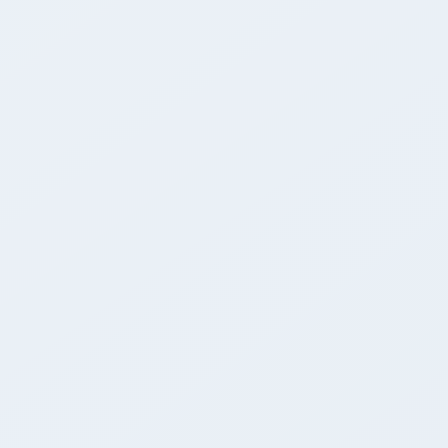
避坑指南：2026年世界杯期间，这几个错误千万
别犯
我见过太多人因为“贪方便”掉进陷阱。下面几条建议，建
议你存一下：
别信“内部消息”
：任何声称能提前知道内幕比分、放水
消息的，99%是骗子。2026年世界杯有VAR和半自动越
位系统，裁判干预比赛的难度极大。
别用私人转账的平台
：正规的比分站（如华体汇体育）只
提供数据，不代收赌资。如果需要投注，只认有政府实体
门店或银行托管的平台。
管理好时间
：比赛密集期一天可能有4-5场，别因为看比
分忘了休息。很多平台（包括华体汇体育）都有“比赛收
藏”和“闹钟提醒”功能，用起来。
未来趋势：2026之后，体育比分工具会变成什么
样？