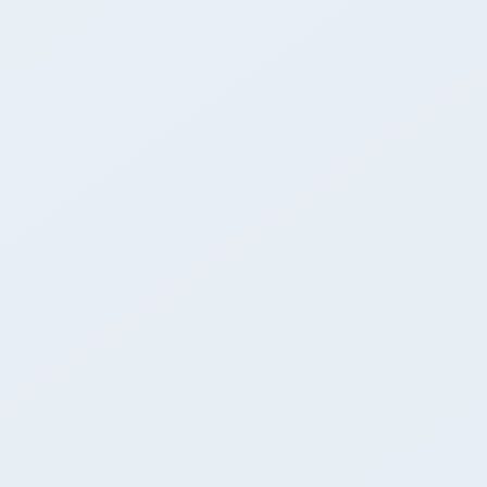
世界杯买球站
华体汇体育
上一篇
下一篇
世界杯买球赛，2026美加墨世界杯足球比球怎么玩？【kok下球网】观赛必看
世界杯体育买球网：2026美加墨世界杯球盘比球新趋势【8868体育下球网】专业解读
相关文章
多宝体育买球-世界杯买球
世界杯买球站-美加墨球盘
站：2026年最新玩法与避
比球（best63足球网） 新
坑指南【多宝体育买球】真
手必看攻略
实体验分享