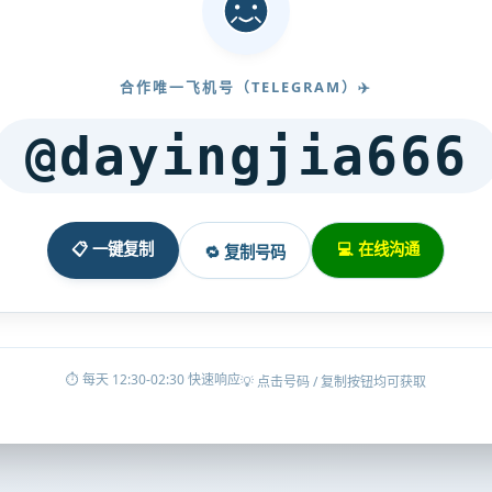
洲球队发挥。我个人的经验是，
火狐下球网
上的实时伤病名单和
梅西会不会因为美职联的赛程而轮休？姆巴佩在北美草皮上的冲
决定了进球赛的走向。对于
世界杯体育足球压球
的爱好者来说，
更靠谱。
玩法：美加墨特色与火狐平台优势
次接触
世界杯体育足球压球
，可能会被复杂的规则吓到。其实说
近况、天气等因素，预测最终的比分、进球数或者谁先开球。美
三个东道主之中，墨西哥和加拿大的主场优势极其明显，但美国
弱，反而容易爆冷。在
火狐下球网
上，你可以看到球迷们分享的
的看球氛围，甚至还有转播信号延迟的预警——这些接地气的信
比如有老哥在论坛里说“多伦多的草坪今天刚浇过水，上半场地
知道该押“上半场小球”还是“下半场进球多”了。