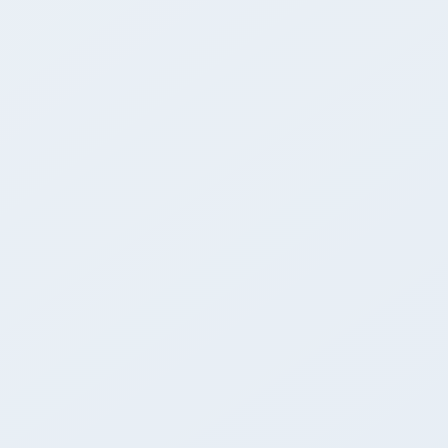
世界杯投球赛-2026美加墨比球网，球迷必看！【168ty体育压球网】带你玩转投球新体验
播网-
美加墨进球赛（世界
世界杯体育足球压
世界
202
杯买球赛）2026前
球，2026美加墨玩
球：2
与实用
瞻：如何理性看球与
法全解析【6686买
法全攻
界杯直
合法下注？
球站】实战技巧
站】