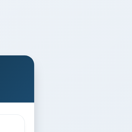
世界杯买球吧，美加墨
比球站与ag买球网：
2026年球迷必知的三
2026-04-24
大观赛与投注平台深度
解析
世界杯足球网-美加墨
比球网-全讯买球网：
2026年球迷必备的三
2026-04-24
是NFL级别的
大观赛与资讯平台深度
中球和远射的
解析
美加墨世界杯直播，如
何选对平台？美加墨足
，平均每场进
球压球与谈球吧买球全
2026-04-24
。所以，如果你
攻略
项。
标签列表
2026世界杯买球网
(10)
。比如墨西哥
2026世界杯投注
(35)
只有15-20