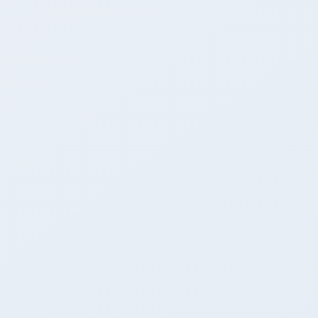
下一篇
世界杯体育足球站（美加墨体育投球-168体育）真实体验与避坑指南！
杯体育足球压
026美加墨玩
略【ebet足球
实战心得