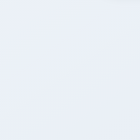
加墨球盘站-bet28365
避开误区：
体育足球买球网 全面
2026-06-11
解析2026世界杯投注
平台【bet28365】
2026年世界杯网-2026
第一，只看名
美加墨买球站：如何找
果遇到年轻的
到靠谱的bet28365体育
2026-06-11
球盘买球站？【观赛与
在北美草皮上
安全指南】
2026世界杯网-2026美
尺度。北美裁
加墨球盘买球站-
门道，
火狐下
bet28365体育足球压球
2026-06-11
站，2026美加墨世界
以上这些都是
杯投注全攻略【2026
美加墨世界杯网-2026
世界杯网】实战指南
美加墨足球压球站-
家，记得打开
bet28365体育足球买球
2026-06-11
毕竟，足球的
站：2026年世界杯竞
猜怎么选？【美加墨世
觉，不就是我
世界杯社区-2026美加
界杯】深度盘点
墨足球买球站，
bet28365堵球站深度解
2026-06-11
析【球迷必看】
世界杯体育足