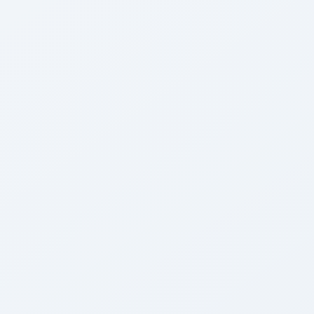
首页
热门战报
深度分
网站首页
>
转会
世界杯体
下球网】
2026-05-21
东宅港足球
四年一度的足
东宅港足球专注足球体育资讯，覆盖英
超、西甲、德甲、意甲、法甲、欧冠、欧
是历史上首次
联、世界杯、欧洲杯、亚洲杯、美洲杯、
中超、亚冠、日职联、韩K联、荷甲、葡
些老球迷来说
超、巴甲、美职联等全球百余项赛事。提
已成了看球的
供快讯战报、战术板拆解、转会内幕及射
手榜统计。从看热闹到看懂门道，这里是
样的平台上，
你的一站式足球信息站。