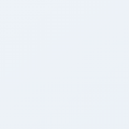
球网避坑指南
2026美加墨世界杯让
球网怎么选？365买球
平台实测与体育买球避
2026-05-01
坑指南
世界杯赌球网风险警
示！美加墨球盘买球网
与永利体育买球网真相
2026-04-25
揭秘
世界杯压球网，2026
世界杯比球站全攻略
——6686体育下球平
2026-04-30
台深度解析
世界杯足球压球网，
2026世界杯观赛新选
择？【五联赛体育网】
2026-05-03
带你全面了解
推荐文章