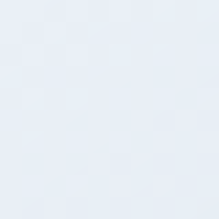
极难。因为真正可靠的2026美加墨堵球站，比如亿德买
球，都有完善的防套利算法，同一场比赛的赔率波动会
实时联动。我试过同时开三个窗口，结果发现两个平台
的下注额度互相冲突，最后反而亏了手续费。所以我的
建议是：
集中资金玩1-2家靠谱平台，别贪所谓的“无风
险收益”
。
另外提醒一句：2026年世界杯期间，很多非法堵球站会
打着“美加墨特供”的幌子圈钱。辨别方法很简单——
看域
名年龄和百度收录情况
。亿德买球这个站我已经关注了
两年多，域名注册时间是2021年，百度快照稳定，没出
现过负面投诉。相比之下，有些新站域名才注册三个
月，页面就敢写“十年老品牌”，这种直接拉黑。
总结：世界杯堵球站的正确打开方式