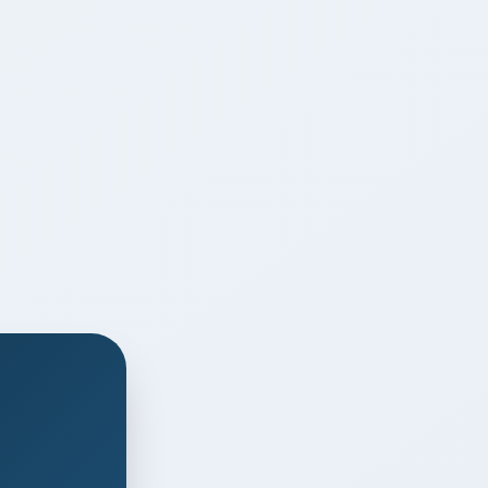
世界杯买球吧，美加墨
比球站与ag买球网：
2026年球迷必知的三
2026-04-24
大观赛与投注平台深度
解析
世界杯足球网-美加墨
比球网-全讯买球网：
透明度
、
资金
2026年球迷必备的三
2026-04-24
跟“结算价”不
大观赛与资讯平台深度
，最好选有正规
解析
美加墨世界杯直播，如
何选对平台？美加墨足
球压球与谈球吧买球全
2026-04-24
攻略
口，基本跟国际
这一点你家门口
标签列表
2026世界杯买球网
(10)
2026世界杯投注
(35)