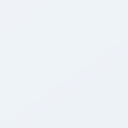
关于我们
球站深度
合作联系TG：
@XINYUSEO
热门文章
世界杯体育足球压球
堵球网，但网上
站！2026世界杯体球
有人说好用，也
网与中欧体育站深度评
2026-05-02
，结合身边几
测【2026世界杯】权
威指南
世界杯投球网怎么选？
2026美加墨世界杯体
育压球全攻略，亚洲买
2026-05-01