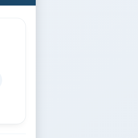
世界杯买球网
(16)
理由拒付。
世界杯足球买球网
(13)
口瞬间波动。如
2026世界杯
(16)
据都经常出
世界杯足球网
(13)
能处理上千次
世界杯投球网
(15)
世界杯体育买球
(14)
2026世界杯投注指南
(11)
世界杯足球买球
(15)
手，让球选项非
2026美加墨世界杯
(13)
的话很多人不
世界杯买球赛
(13)
也快。
世界杯买球站
(13)
次在北京时间