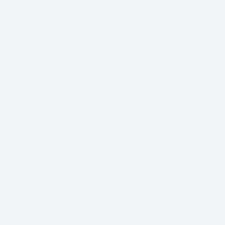
首页
热门战报
深度分
网站首页
>
转会
世界杯体
测评【B
2026-06-01
东宅港足球
最近身边不少
东宅港足球专注足球体育资讯，覆盖英
超、西甲、德甲、意甲、法甲、欧冠、欧
信息太杂，到
联、世界杯、欧洲杯、亚洲杯、美洲杯、
中超、亚冠、日职联、韩K联、荷甲、葡
有人踩过坑。
超、巴甲、美职联等全球百余项赛事。提
位老球迷的真
供快讯战报、战术板拆解、转会内幕及射
手榜统计。从看热闹到看懂门道，这里是
你的一站式足球信息站。