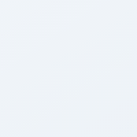
1031
1219
5
文章
标签
分类
网站分类
热门战报
深度分析
转会爆料
1.
2026美
数据榜单
2.
世界杯体育
赛事前瞻
3.
best36