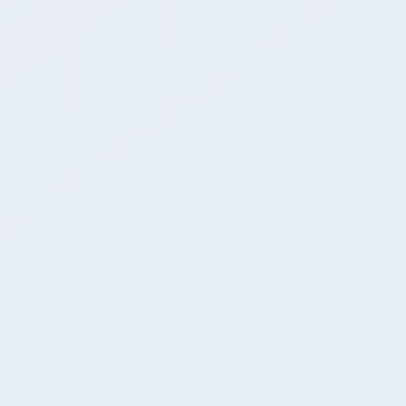
杯让球站千千
强多了。如果
。
下一篇
世界杯足球买球赛2026美加墨观赛指南：体球站推荐与best365体育足球买球网分析【世界杯投注】