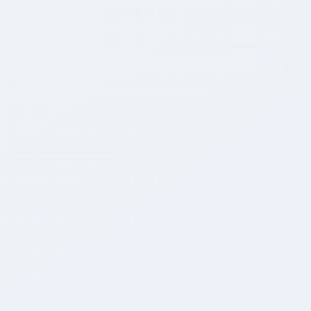
4.
未来四年，让球玩法会有哪些新变化？
美加墨世界杯，直播和让球为何绑定这么深？
2026年世界杯首次由三个国家联合举办，横跨北美大
陆，时差对中国观众相当友好：大部分比赛在上午或中
午进行。这意味着，咱们可以在家边吃午饭边看直播，
顺便打开
美加墨投球站
查看实时让球数据。所谓“让球”，
其实就是机构根据两队实力差距给出的虚拟分差，比如
“东道主美国让一球”或者“巴西让半球”。理解了让球，你
看比赛时就知道“赢球不等于赢盘”，观赛的趣味性也直线
上升。
其实从2022年卡塔尔世界杯以来，
世界杯直播体育让球
就成了搜索热词。到了2026年，美加墨投球站更是升级
了界面：不仅提供滚动赔率，还加入了球员伤病实时更