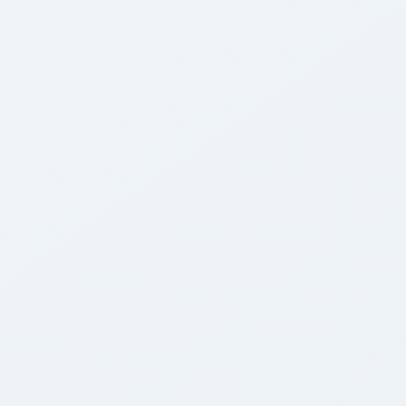
球分析，才能让每一场较量更有“戏”。
1.
美加墨世界杯，直播和让球为何绑定这么深？
2.
让球盘口的三种常见类型，你分清了吗？
3.
如何利用美加墨投球站的信息做理性分析？