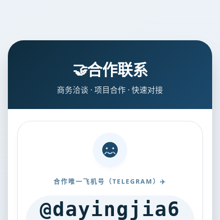
新、天气影响提示等小功能。很多朋友问：“让球到底怎
么看？新手能学会吗？”别急，咱们慢慢拆解。
让球盘口的三种常见类型，你分清了吗？
平手盘（0）
：双方实力接近，谁赢球谁赢盘，打平退本金。
适合实力相当的对话，比如德国vs荷兰。
半球盘（0.5）
：强队让半球，意味着必须赢球才能赢盘，打
平就算输。这种盘口经常出现在强队客场作战时。
一球盘（1）
：强队赢一球算走水（本金退回），赢两球以上
才赢盘。比如英格兰对阵弱旅，很多新手容易踩坑。
在
世界杯直播体育让球-美加墨投球站
的界面上，你会看
到这些盘口用“+0.5”或“-1”这样的符号标注。点开任意一
场比赛，旁边还有历史交锋记录和近十场战绩，方便你
做判断。记住，让球的核心是“平衡两队热度”，而不是预
测比分。