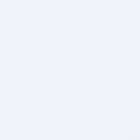
网站首页
>
深度分析
> 正文
米乐体育买球站-美加墨投球站：2026年如
何选对靠谱平台？【米乐体育买球站】全
流程指南
2026-06-30
深度分析
74
0
1.
一、米乐体育买球站-美加墨投球站到底是个什么存
在？
2.
二、挑选米乐体育买球站的3个硬指标，少一个都别
碰！
3.
三、实测体验：米乐体育买球站投球到底香不香？