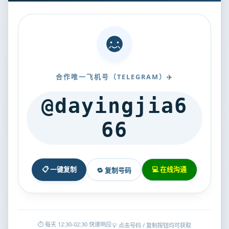
三、实测体验：
米乐体育买球站
投球到底香不香？
我挑了一家口碑不错的
米乐体育买球站
做了两周的深度
测试。先说优点：界面设计很清爽，没有那种花里胡哨
的弹窗广告；赛事直播延迟控制在3秒以内，基本能跟现
场同步；而且它有一个“智能投球助手”功能，会根据你历
史的下注偏好推荐胜率较高的组合。这点对新手特别友
好，毕竟瞎蒙很容易亏。
但也不是没槽点。比如它的“美加墨专属盘口”虽然种类
多，但水位变化太快，有时候刚点进去还没确认，赔率
就降了0.05。另外，周末高峰期偶尔会出现短暂卡顿，
不过整体来说瑕不掩瑜。
四、玩家最关心的两个坑，我替你踩过了