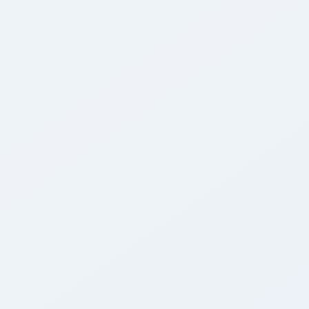
但问题也来了——市面上打着“米乐体育买球站”旗号的平
台太多了，哪个才是真正靠谱的？我花了小一个月时
间，亲自测试了几个版本，还跟几位常年混迹美加墨赛
区的老玩家讨教了一圈，今天就把这些真实感受掰开了
揉碎了讲给你听。
二、挑选
米乐体育买球站
的3个硬指标，少一个都
别碰！