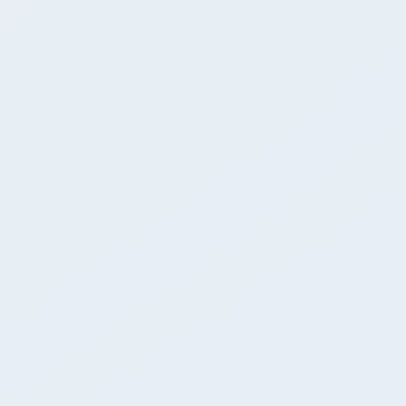
相关文章
世界杯体育比球-世界杯堵
2026美加墨世界杯体育比
球地址" 2026年观赛新玩
球，球迷必看的压球赛分析
法：科学预测比分的秘诀与
【bet3365压球网】专业指
风险提示
南
世界杯体育比球：2026美
世界杯体育比球-2026美加
加墨赛场风云【美加墨体育
墨体育比球全景解析【中欧
买球网】ebet球盘网数据解
球盘网】深度指南
读
世界杯体育比球（美加墨世
世界杯体育比球，2026世