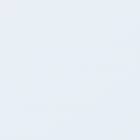
个月的时间里，每一场体育足球压球赛都有可能改变你
的观赛体验。乐动体育压球网作为这个领域的老牌平
台，至少在数据准确性和用户体验上做得不错。当然，
不管用什么工具，记住一句话：压球只是调剂，享受比
赛本身才是最重要的。希望到时候你喜欢的球队能一路
杀进决赛，也希望你在“世界杯体育比球”的路上，稳扎稳
打，看得开心也赢得漂亮。
世界杯体育比球
乐动体育压球网
上一篇
下一篇
世界杯比球赛，2026美加墨体育足球买球赛：乐动足球买球平台观赛指南
世界杯足球比球：2026美加墨体育球盘买球赛怎么玩？【bob球盘买球】指南