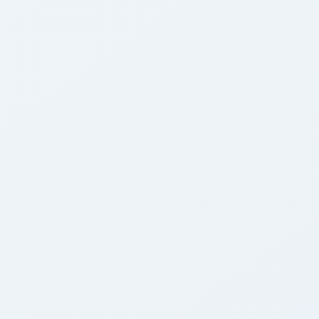
4.
新手避坑：世界杯体育比球最常见的三个误区
5.
写在最后：2026美加墨世界杯，看球压球两不误
2026美加墨世界杯，为什么体育足球压球赛这么
火？
2026年的赛程安排很有意思：小组赛阶段横跨加拿大、
美国和墨西哥三个国家，时区跨度大，比赛时间从中午
一直排到凌晨。对于国内球迷来说，早上看美国场、下
午看墨西哥场、晚上看加拿大场——简直就是一场足球
马拉松。这种密集的赛程，天然就催生了大家对于“世界
杯体育比球”的需求。你想啊，光看球不过瘾，要是不顺
便猜猜比分、猜猜谁晋级，总觉得少了点参与感。
而且2026年世界杯的特殊之处在于“新军”多。因为扩军，