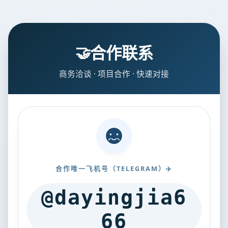
关键了，因为临场变化直接影响判断。
另外，乐动体育压球网还做了一个“赛程日历”功能，把10
4场比赛按时间、场地、天气情况都标注了出来。比如你
打算猜一场在墨西哥城阿兹特克体育场的比赛，平台会
特别提示：该场地海拔2200米，高原反应可能影响球员
体能。这种细节在很多同行那里根本看不到。用他们内
部的话说：“我们不是在卖赔率，是在帮你做功课。”
用乐动体育压球网玩2026世界杯，三个实操技巧
光说不练假把式。下面分享几个我身边朋友实测有效的
玩法：
技巧一：别只盯着强队。
2026世界杯扩军后，小组赛阶段很
多强队会轮换阵容。比如西班牙碰上弱旅，可能上替补练
兵。这时候你如果还按主力阵容去压球，很容易翻车。建议