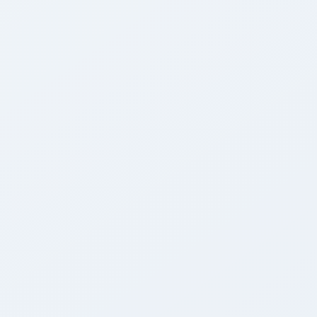
什么是世界杯体育比球？它和“堵球”到底差在哪？
很多人把“
世界杯体育比球
”和“
世界杯堵球地址
”混为一
谈，其实两者天差地别。体育比球指的是基于球队实
力、战术数据、球员状态等客观信息，对比赛结果进行
合理推测，比如通过统计模型预测进球数、角球数。而
“堵球”往往指向非法博彩平台，它们用高赔率吸引用户，
背后却暗藏资金风险和法律隐患。2026年，国内合法的