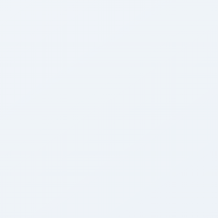
5.
避开这些坑，你的观赛体验才值回票价
2026年世界杯热潮来袭，你的观赛方式更新了
吗？
每四年一次的世界杯，不仅是球迷的狂欢，也是体育竞
猜爱好者最关注的时刻。打开手机，输入“世界杯体育比
球-世界杯堵球地址”这类关键词的人，往往既想了解赛事
本身，又对竞猜玩法充满好奇。作为一个跟了十几届世
界杯的老球迷，我想说：2026年的观赛体验完全可以更
专业、更安全，关键是找对方法，远离那些看似“捷径”的
陷阱。