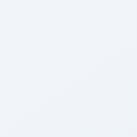
网站首页
>
热门战报
> 正文
世界杯体育比球-世界杯堵球地址" 2026年
观赛新玩法：科学预测比分的秘诀与风险
提示
2026-06-22
热门战报
73
0
1.
2026年世界杯热潮来袭，你的观赛方式更新了吗？
2.
什么是世界杯体育比球？它和“堵球”到底差在哪？
3.
2026年合法堵球地址怎么找？记住这三点就够了
4.
预测比分没有秘籍，但你可以用这些“笨办法”