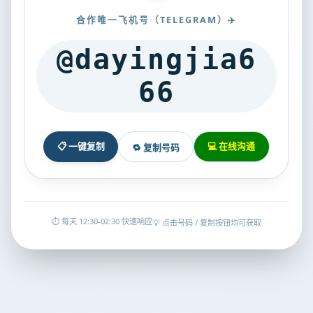
了三场小组赛胜负，虽然只赢了几杯奶茶钱，但那种成
就感比中大奖更让人兴奋。
预测比分没有秘籍，但你可以用这些“笨办法”
很多新手总想找“世界杯堵球地址”里的必胜攻略，其实真
正的老手靠的是笨功夫。比如2026年世界杯小组赛阶
段，我会重点关注这些数据：
球队近期热身赛表现：
强队往往在友谊赛中收着踢，但到
了正赛会全主力出场，数据偏差很大。
裁判风格：
某些裁判出牌多、吹罚严，会直接影响点球和
红牌出现的概率。
天气和场地：
2026年世界杯在北美举办，不同城市的草
坪硬度和湿度对传控型球队影响很明显。
把这些因素综合起来，再用Excel做个简单的概率模型，
比花几千块买别人推荐的“内幕地址”靠谱得多。记住，没