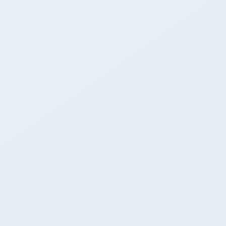
美加墨】世界杯观赛与压球
压球网攻略
全攻略
世界杯体育压球（美加墨压
世界杯网-美加墨球盘进
球赛）怎么玩？ebet投球站
球：2026年美加墨世界杯
2026新手避坑指南
投注新玩法【bet9买球站】
深度解析
世界杯网-2026世界杯体育
世界杯网：美加墨世界杯投
球盘买球站-全讯体育站：
球网全攻略，海燕论坛策略
资深球迷教你如何选靠谱平
助你赢在2026！
台？【世界杯网】避坑指南
世界杯体育压球：美加墨压
世界杯网-美加墨球盘进球-
球赛全攻略，12bet买球网
欧宝买球站：2026年世界
带你玩转2026
杯投注新趋势与实战策略
COPYRIGHT © 2010-2026
东宅港足球「全球足球，一网打尽——你的私人赛事情
报站。」
ALL RIGHTS RESERVED
网站地图