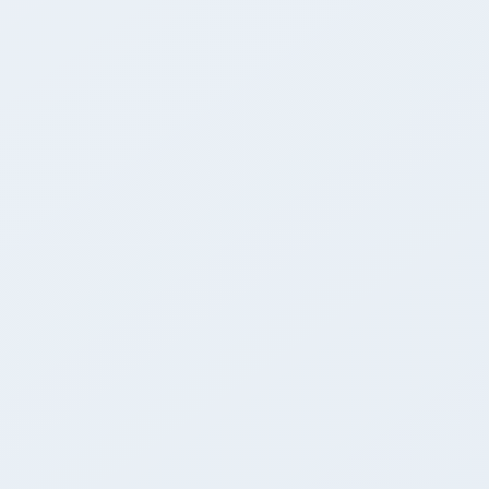
2026年世界杯，你的观赛套餐准备好了吗？
看完上面这些，估计你已经跃跃欲试了。最后给你个建
议：别只盯着揭幕战，美加墨世界杯的“冷门概率”比往届
都高。因为三国联办，主场优势会被分散，阿根廷踢加
拿大可能跟踢巴西一样累。这时候多研究
世界杯网-美加
墨压球赛-球盟会下球网
里的“专家预测”栏目，里面有不
少退役球员的独家内幕——比如某位球星感冒了、训练
场上教练发脾气了，这些信息比数字本身更有价值。
说到底，足球是圆的，押球是乐子。2026年的这个夏
天，让我们一边喝着啤酒，一边在
球盟会下球网
里和全
球球迷一起疯狂吧！