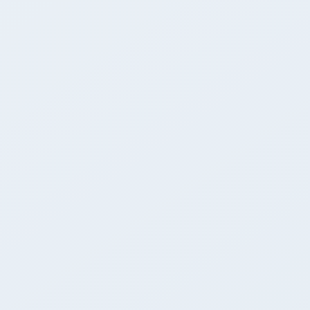
世界杯网
美加墨压球赛
上一篇
下一篇
世界杯足球买球网-美加墨足球赛：球王会让球网助力精准预测【2026美加墨世界杯】
美加墨世界杯买球站-美加墨让球赛-球探压球网：2026年赛事预测与盘口玩法详解【球探压球网】球迷必看
相关文章
世界杯网-2026美加墨体育
世界杯网（美加墨世界杯投
压球-bet28365足球站，如
球网）实用指南：2026球
何选择靠谱平台？【2026
迷必看的365best体育足球